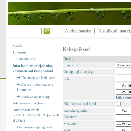
Andmebaasist
Kasulikud materja
Pealeht
Kahepaiksed
Tutvustus
Otsing
Juhendvideod
Liigi rühm
Infot loodusvaatlejale ning
käimasolevad kampaaniad
Otsing liigi nime järgi
📢 Uus imetajate levikuatlas
Liik
📢 Aasta orhidee vaatluste
kogumine
📢 Loodusvaatluste äpp
Liik valim
Aita määrata liiki (foorum)
Kõik kaitsealused liigid
Andmebaasi avalik
Kaitsekategooria
KAARDIRAKENDUS (ajutiselt
Kohanimi
ei tööta!)
Maakond
Liikumispiirangutega alad
Vald