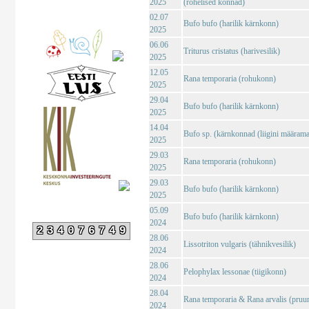
2025
(rohelised konnad)
02.07
Bufo bufo (harilik kärnkonn)
2025
06.06
Triturus cristatus (harivesilik)
2025
12.05
Rana temporaria (rohukonn)
2025
29.04
Bufo bufo (harilik kärnkonn)
2025
14.04
Bufo sp. (kärnkonnad (liigini määrama
2025
29.03
Rana temporaria (rohukonn)
2025
29.03
Bufo bufo (harilik kärnkonn)
2025
05.09
Bufo bufo (harilik kärnkonn)
2024
234076749
28.06
Lissotriton vulgaris (tähnikvesilik)
2024
28.06
Pelophylax lessonae (tiigikonn)
2024
28.04
Rana temporaria & Rana arvalis (pruu
2024