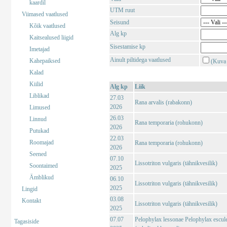
kaardil
UTM ruut
Viimased vaatlused
Seisund
Kõik vaatlused
Alg kp
Kaitsealused liigid
Sisestamise kp
Imetajad
Ainult piltidega vaatlused
Kahepaiksed
(Kuva 
Kalad
Kiilid
Alg kp
Liik
Liblikad
27.03
Rana arvalis (rabakonn)
2026
Limused
26.03
Linnud
Rana temporaria (rohukonn)
2026
Putukad
22.03
Roomajad
Rana temporaria (rohukonn)
2026
Seened
07.10
Lissotriton vulgaris (tähnikvesilik)
Soontaimed
2025
Ämblikud
06.10
Lissotriton vulgaris (tähnikvesilik)
2025
Lingid
03.08
Kontakt
Lissotriton vulgaris (tähnikvesilik)
2025
07.07
Pelophylax lessonae Pelophylax escul
Tagasiside