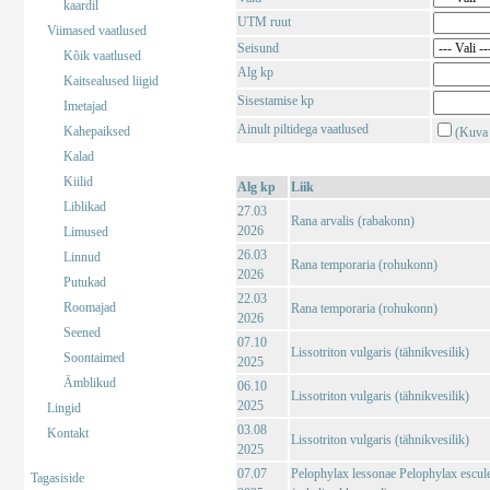
kaardil
UTM ruut
Viimased vaatlused
Seisund
Kõik vaatlused
Alg kp
Kaitsealused liigid
Sisestamise kp
Imetajad
Ainult piltidega vaatlused
Kahepaiksed
(Kuva 
Kalad
Kiilid
Alg kp
Liik
Liblikad
27.03
Rana arvalis (rabakonn)
2026
Limused
26.03
Linnud
Rana temporaria (rohukonn)
2026
Putukad
22.03
Roomajad
Rana temporaria (rohukonn)
2026
Seened
07.10
Lissotriton vulgaris (tähnikvesilik)
Soontaimed
2025
Ämblikud
06.10
Lissotriton vulgaris (tähnikvesilik)
2025
Lingid
03.08
Kontakt
Lissotriton vulgaris (tähnikvesilik)
2025
07.07
Pelophylax lessonae Pelophylax escul
Tagasiside