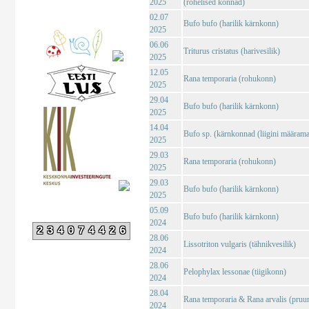
2025
(rohelised konnad)
02.07
Bufo bufo (harilik kärnkonn)
2025
06.06
Triturus cristatus (harivesilik)
2025
12.05
Rana temporaria (rohukonn)
2025
29.04
Bufo bufo (harilik kärnkonn)
2025
14.04
Bufo sp. (kärnkonnad (liigini määrama
2025
29.03
Rana temporaria (rohukonn)
2025
29.03
Bufo bufo (harilik kärnkonn)
2025
05.09
Bufo bufo (harilik kärnkonn)
2024
234074426
28.06
Lissotriton vulgaris (tähnikvesilik)
2024
28.06
Pelophylax lessonae (tiigikonn)
2024
28.04
Rana temporaria & Rana arvalis (pruu
2024