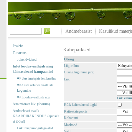
Andmebaasist
Kasulikud materja
Pealeht
Kahepaiksed
Tutvustus
Otsing
Juhendvideod
Liigi rühm
Infot loodusvaatlejale ning
käimasolevad kampaaniad
Otsing liigi nime järgi
📢 Uus imetajate levikuatlas
Liik
📢 Aasta orhidee vaatluste
kogumine
📢 Loodusvaatluste äpp
Liik valim
Aita määrata liiki (foorum)
Kõik kaitsealused liigid
Andmebaasi avalik
Kaitsekategooria
KAARDIRAKENDUS (ajutiselt
Kohanimi
ei tööta!)
Maakond
Liikumispiirangutega alad
Vald