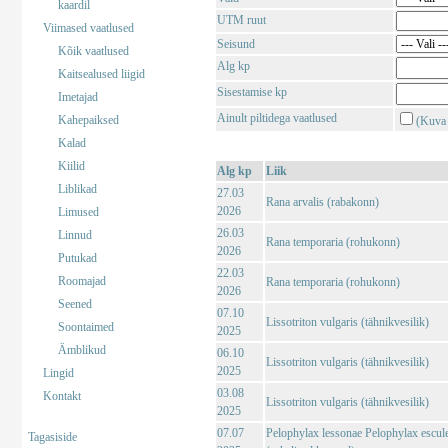
kaardil
UTM ruut
Viimased vaatlused
Seisund
Kõik vaatlused
Alg kp
Kaitsealused liigid
Sisestamise kp
Imetajad
Ainult piltidega vaatlused
Kahepaiksed
(Kuva 
Kalad
Kiilid
Alg kp
Liik
Liblikad
27.03
Rana arvalis (rabakonn)
2026
Limused
26.03
Linnud
Rana temporaria (rohukonn)
2026
Putukad
22.03
Roomajad
Rana temporaria (rohukonn)
2026
Seened
07.10
Lissotriton vulgaris (tähnikvesilik)
Soontaimed
2025
Ämblikud
06.10
Lissotriton vulgaris (tähnikvesilik)
2025
Lingid
03.08
Kontakt
Lissotriton vulgaris (tähnikvesilik)
2025
07.07
Pelophylax lessonae Pelophylax escul
Tagasiside