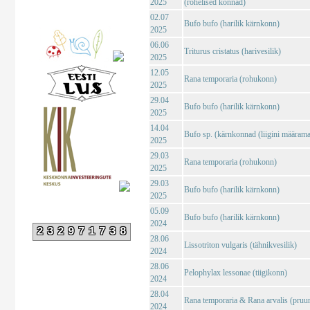
2025
(rohelised konnad)
02.07
Bufo bufo (harilik kärnkonn)
2025
06.06
Triturus cristatus (harivesilik)
2025
12.05
Rana temporaria (rohukonn)
2025
29.04
Bufo bufo (harilik kärnkonn)
2025
14.04
Bufo sp. (kärnkonnad (liigini määrama
2025
29.03
Rana temporaria (rohukonn)
2025
29.03
Bufo bufo (harilik kärnkonn)
2025
05.09
Bufo bufo (harilik kärnkonn)
2024
232971738
28.06
Lissotriton vulgaris (tähnikvesilik)
2024
28.06
Pelophylax lessonae (tiigikonn)
2024
28.04
Rana temporaria & Rana arvalis (pruu
2024