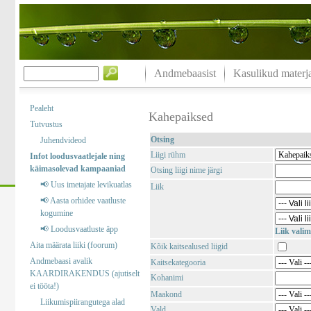
Andmebaasist
Kasulikud materja
Pealeht
Kahepaiksed
Tutvustus
Otsing
Juhendvideod
Liigi rühm
Infot loodusvaatlejale ning
käimasolevad kampaaniad
Otsing liigi nime järgi
📢 Uus imetajate levikuatlas
Liik
📢 Aasta orhidee vaatluste
kogumine
📢 Loodusvaatluste äpp
Liik valim
Aita määrata liiki (foorum)
Kõik kaitsealused liigid
Andmebaasi avalik
Kaitsekategooria
KAARDIRAKENDUS (ajutiselt
Kohanimi
ei tööta!)
Maakond
Liikumispiirangutega alad
Vald