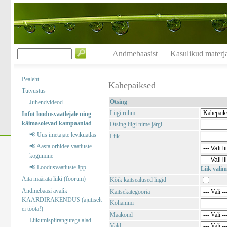
Andmebaasist
Kasulikud materja
Pealeht
Kahepaiksed
Tutvustus
Otsing
Juhendvideod
Liigi rühm
Infot loodusvaatlejale ning
käimasolevad kampaaniad
Otsing liigi nime järgi
📢 Uus imetajate levikuatlas
Liik
📢 Aasta orhidee vaatluste
kogumine
📢 Loodusvaatluste äpp
Liik valim
Aita määrata liiki (foorum)
Kõik kaitsealused liigid
Andmebaasi avalik
Kaitsekategooria
KAARDIRAKENDUS (ajutiselt
Kohanimi
ei tööta!)
Maakond
Liikumispiirangutega alad
Vald