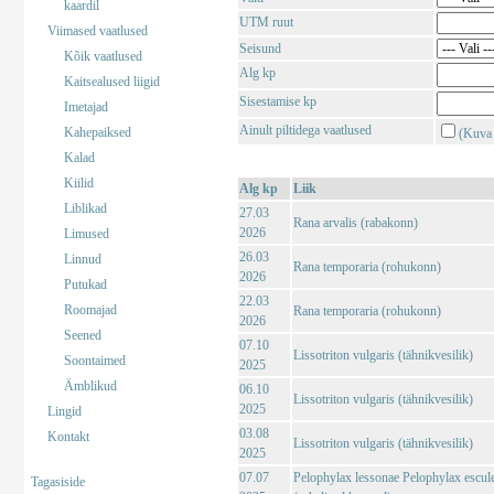
kaardil
UTM ruut
Viimased vaatlused
Seisund
Kõik vaatlused
Alg kp
Kaitsealused liigid
Sisestamise kp
Imetajad
Ainult piltidega vaatlused
Kahepaiksed
(Kuva 
Kalad
Kiilid
Alg kp
Liik
Liblikad
27.03
Rana arvalis (rabakonn)
2026
Limused
26.03
Linnud
Rana temporaria (rohukonn)
2026
Putukad
22.03
Roomajad
Rana temporaria (rohukonn)
2026
Seened
07.10
Lissotriton vulgaris (tähnikvesilik)
Soontaimed
2025
Ämblikud
06.10
Lissotriton vulgaris (tähnikvesilik)
2025
Lingid
03.08
Kontakt
Lissotriton vulgaris (tähnikvesilik)
2025
07.07
Pelophylax lessonae Pelophylax escul
Tagasiside