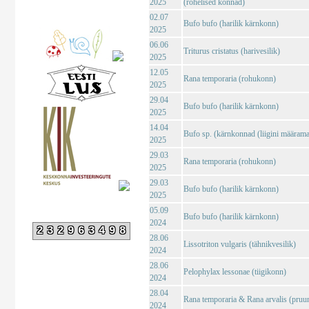
2025
(rohelised konnad)
02.07
Bufo bufo (harilik kärnkonn)
2025
06.06
Triturus cristatus (harivesilik)
2025
12.05
Rana temporaria (rohukonn)
2025
29.04
Bufo bufo (harilik kärnkonn)
2025
14.04
Bufo sp. (kärnkonnad (liigini määrama
2025
29.03
Rana temporaria (rohukonn)
2025
29.03
Bufo bufo (harilik kärnkonn)
2025
05.09
Bufo bufo (harilik kärnkonn)
2024
232963498
28.06
Lissotriton vulgaris (tähnikvesilik)
2024
28.06
Pelophylax lessonae (tiigikonn)
2024
28.04
Rana temporaria & Rana arvalis (pruu
2024