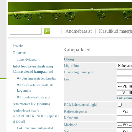
Andmebaasist
Kasulikud materja
Pealeht
Kahepaiksed
Tutvustus
Otsing
Juhendvideod
Liigi rühm
Infot loodusvaatlejale ning
käimasolevad kampaaniad
Otsing liigi nime järgi
📢 Uus imetajate levikuatlas
Liik
📢 Aasta orhidee vaatluste
kogumine
📢 Loodusvaatluste äpp
Liik valim
Aita määrata liiki (foorum)
Kõik kaitsealused liigid
Andmebaasi avalik
Kaitsekategooria
KAARDIRAKENDUS (ajutiselt
Kohanimi
ei tööta!)
Maakond
Liikumispiirangutega alad
Vald