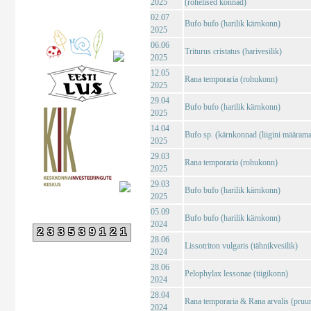
2025
(rohelised konnad)
02.07
Bufo bufo (harilik kärnkonn)
2025
06.06
Triturus cristatus (harivesilik)
2025
12.05
Rana temporaria (rohukonn)
2025
29.04
Bufo bufo (harilik kärnkonn)
2025
14.04
Bufo sp. (kärnkonnad (liigini määrama
2025
29.03
Rana temporaria (rohukonn)
2025
29.03
Bufo bufo (harilik kärnkonn)
2025
05.09
Bufo bufo (harilik kärnkonn)
2024
233539121
28.06
Lissotriton vulgaris (tähnikvesilik)
2024
28.06
Pelophylax lessonae (tiigikonn)
2024
28.04
Rana temporaria & Rana arvalis (pruu
2024