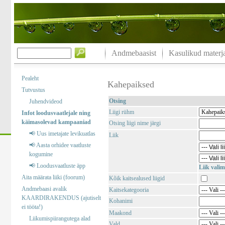
Andmebaasist
Kasulikud materja
Pealeht
Kahepaiksed
Tutvustus
Otsing
Juhendvideod
Liigi rühm
Infot loodusvaatlejale ning
käimasolevad kampaaniad
Otsing liigi nime järgi
📢 Uus imetajate levikuatlas
Liik
📢 Aasta orhidee vaatluste
kogumine
📢 Loodusvaatluste äpp
Liik valim
Aita määrata liiki (foorum)
Kõik kaitsealused liigid
Andmebaasi avalik
Kaitsekategooria
KAARDIRAKENDUS (ajutiselt
Kohanimi
ei tööta!)
Maakond
Liikumispiirangutega alad
Vald