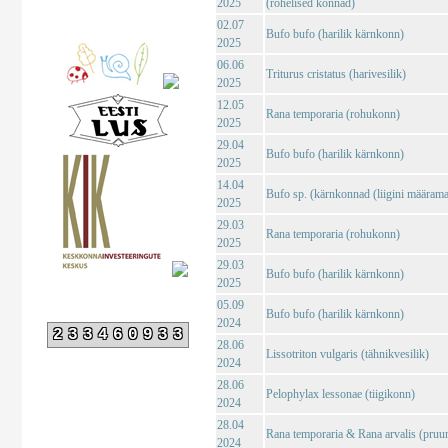
2025
(rohelised konnad)
02.07
Bufo bufo (harilik kärnkonn)
2025
06.06
Triturus cristatus (harivesilik)
2025
12.05
Rana temporaria (rohukonn)
2025
29.04
Bufo bufo (harilik kärnkonn)
2025
14.04
Bufo sp. (kärnkonnad (liigini määrama
2025
29.03
Rana temporaria (rohukonn)
2025
29.03
Bufo bufo (harilik kärnkonn)
2025
05.09
Bufo bufo (harilik kärnkonn)
2024
233460933
28.06
Lissotriton vulgaris (tähnikvesilik)
2024
28.06
Pelophylax lessonae (tiigikonn)
2024
28.04
Rana temporaria & Rana arvalis (pruu
2024