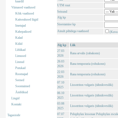
kaardil
UTM ruut
Viimased vaatlused
Seisund
Kõik vaatlused
Alg kp
Kaitsealused liigid
Sisestamise kp
Imetajad
Ainult piltidega vaatlused
Kahepaiksed
(Kuva 
Kalad
Kiilid
Alg kp
Liik
Liblikad
27.03
Rana arvalis (rabakonn)
2026
Limused
26.03
Linnud
Rana temporaria (rohukonn)
2026
Putukad
22.03
Roomajad
Rana temporaria (rohukonn)
2026
Seened
07.10
Lissotriton vulgaris (tähnikvesilik)
Soontaimed
2025
Ämblikud
06.10
Lissotriton vulgaris (tähnikvesilik)
2025
Lingid
03.08
Kontakt
Lissotriton vulgaris (tähnikvesilik)
2025
07.07
Pelophylax lessonae Pelophylax escul
Tagasiside