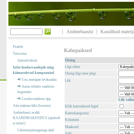
Andmebaasist
Kasulikud materja
Pealeht
Kahepaiksed
Tutvustus
Otsing
Juhendvideod
Liigi rühm
Infot loodusvaatlejale ning
käimasolevad kampaaniad
Otsing liigi nime järgi
📢 Uus imetajate levikuatlas
Liik
📢 Aasta orhidee vaatluste
kogumine
📢 Loodusvaatluste äpp
Liik valim
Aita määrata liiki (foorum)
Kõik kaitsealused liigid
Andmebaasi avalik
Kaitsekategooria
KAARDIRAKENDUS (ajutiselt
Kohanimi
ei tööta!)
Maakond
Liikumispiirangutega alad
Vald