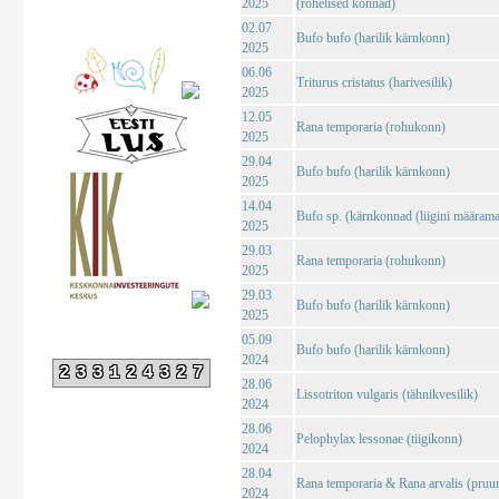
2025
(rohelised konnad)
02.07
Bufo bufo (harilik kärnkonn)
2025
06.06
Triturus cristatus (harivesilik)
2025
12.05
Rana temporaria (rohukonn)
2025
29.04
Bufo bufo (harilik kärnkonn)
2025
14.04
Bufo sp. (kärnkonnad (liigini määrama
2025
29.03
Rana temporaria (rohukonn)
2025
29.03
Bufo bufo (harilik kärnkonn)
2025
05.09
Bufo bufo (harilik kärnkonn)
2024
233124327
28.06
Lissotriton vulgaris (tähnikvesilik)
2024
28.06
Pelophylax lessonae (tiigikonn)
2024
28.04
Rana temporaria & Rana arvalis (pruu
2024