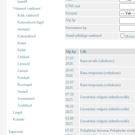
kaardil
UTM ruut
Viimased vaatlused
Seisund
Kõik vaatlused
Alg kp
Kaitsealused liigid
Sisestamise kp
Imetajad
Ainult piltidega vaatlused
Kahepaiksed
(Kuva 
Kalad
Kiilid
Alg kp
Liik
Liblikad
27.03
Rana arvalis (rabakonn)
2026
Limused
26.03
Linnud
Rana temporaria (rohukonn)
2026
Putukad
22.03
Roomajad
Rana temporaria (rohukonn)
2026
Seened
07.10
Lissotriton vulgaris (tähnikvesilik)
Soontaimed
2025
Ämblikud
06.10
Lissotriton vulgaris (tähnikvesilik)
2025
Lingid
03.08
Kontakt
Lissotriton vulgaris (tähnikvesilik)
2025
07.07
Pelophylax lessonae Pelophylax escul
Tagasiside