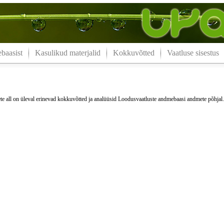
aasist
Kasulikud materjalid
Kokkuvõtted
Vaatluse sisestus
e all on üleval erinevad kokkuvõtted ja analüüsid Loodusvaatluste andmebaasi andmete põhjal.