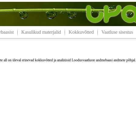
aasist
Kasulikud materjalid
Kokkuvõtted
Vaatluse sisestus
e all on üleval erinevad kokkuvõtted ja analüüsid Loodusvaatluste andmebaasi andmete põhjal.