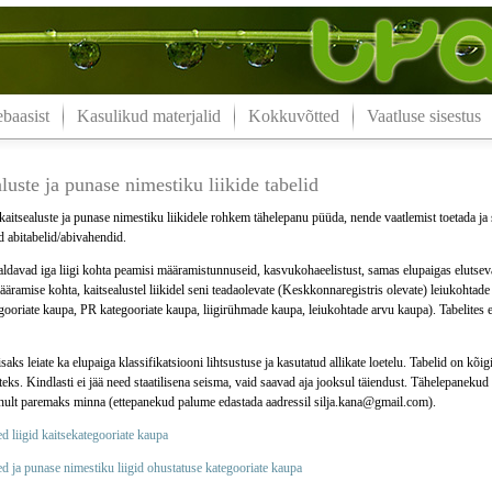
aasist
Kasulikud materjalid
Kokkuvõtted
Vaatluse sisestus
luste ja punase nimestiku liikide tabelid
 kaitsealuste ja punase nimestiku liikidele rohkem tähelepanu püüda, nende vaatlemist toetada j
d abitabelid/abivahendid.
aldavad iga liigi kohta peamisi määramistunnuseid, kasvukohaeelistust, samas elupaigas elutsevate
ääramise kohta, kaitsealustel liikidel seni teadaolevate (Keskkonnaregistris olevate) leiukohtade
gooriate kaupa, PR kategooriate kaupa, liigirühmade kaupa, leiukohtade arvu kaupa). Tabelites e
lisaks leiate ka elupaiga klassifikatsiooni lihtsustuse ja kasutatud allikate loetelu. Tabelid on kõ
eks. Kindlasti ei jää need staatilisena seisma, vaid saavad aja jooksul täiendust. Tähelepanekud t
inult paremaks minna (ettepanekud palume edastada aadressil silja.kana@gmail.com).
d liigid kaitsekategooriate kaupa
d ja punase nimestiku liigid ohustatuse kategooriate kaupa