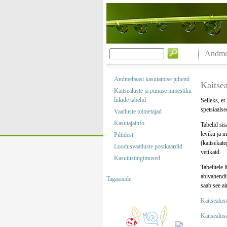
Andmeb
Andmebaasi kasutamise juhend
Kaitsea
Kaitsealuste ja punase nimestiku
liikide tabelid
Selleks, et
spetsiaalse
Vaatluste toimetajad
Kasutajainfo
Tabelid sis
leviku ja m
Piltidest
(kaitsekate
Loodusvaatluste postkaardid
vetikaid.
Kasutustingimused
Tabelitele 
abivahendit
Tagasiside
saab see a
Kaitsealuse
Kaitsealuse