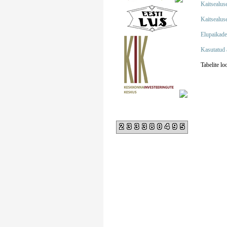
Kaitsealuse
Kaitsealuse
Elupaikade 
Kasutatud 
Tabelite l
233380495