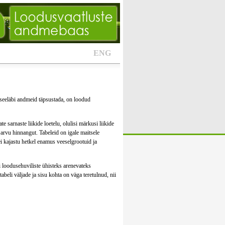
ENG
a seeläbi andmeid täpsustada, on loodud
 sarnaste liikide loetelu, olulisi märkusi liikide
 arvu hinnangut. Tabeleid on igale maitsele
i kajastu hetkel enamus veeselgrootuid ja
igi loodusehuviliste ühisteks arenevateks
abeli väljade ja sisu kohta on väga teretulnud, nii