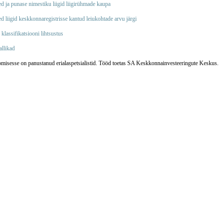
d ja punase nimestiku liigid liigirühmade kaupa
d liigid keskkonnaregistrisse kantud leiukohtade arvu järgi
klassifikatsiooni lihtsustus
allikad
oomisesse on panustanud erialaspetsialistid. Tööd toetas SA Keskkonnainvesteeringute Keskus.