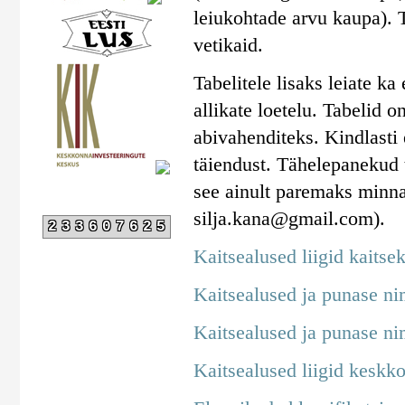
leiukohtade arvu kaupa). T
vetikaid.
Tabelitele lisaks leiate ka
allikate loetelu. Tabelid 
abivahenditeks. Kindlasti 
täiendust. Tähelepanekud t
see ainult paremaks minna
silja.kana@gmail.com).
233607625
Kaitsealused liigid kaitse
Kaitsealused ja punase ni
Kaitsealused ja punase ni
Kaitsealused liigid keskko