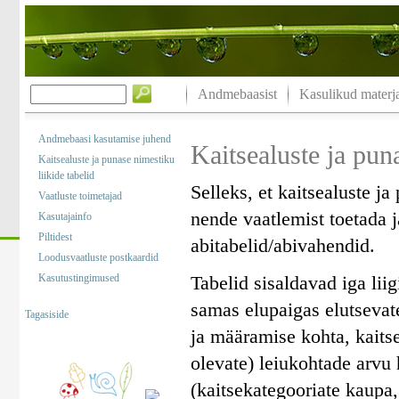
Andmebaasist
Kasulikud materja
Andmebaasi kasutamise juhend
Kaitsealuste ja puna
Kaitsealuste ja punase nimestiku
liikide tabelid
Selleks, et kaitsealuste j
Vaatluste toimetajad
nende vaatlemist toetada 
Kasutajainfo
Piltidest
abitabelid/abivahendid.
Loodusvaatluste postkaardid
Kasutustingimused
Tabelid sisaldavad iga li
samas elupaigas elutsevate 
Tagasiside
ja määramise kohta, kaitse
olevate) leiukohtade arvu 
(kaitsekategooriate kaupa