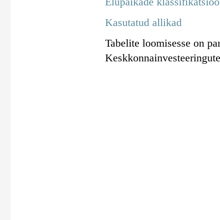
Elupaikade klassifikatsioo
Kasutatud allikad
Tabelite loomisesse on pan
Keskkonnainvesteeringut