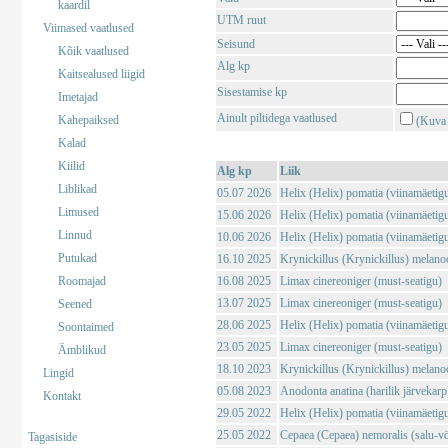
kaardil
UTM ruut
Viimased vaatlused
Seisund
Kõik vaatlused
Alg kp
Kaitsealused liigid
Sisestamise kp
Imetajad
Ainult piltidega vaatlused
Kahepaiksed
(Kuva 
Kalad
Kiilid
Alg kp
Liik
Liblikad
05.07 2026
Helix (Helix) pomatia (viinamäetig
Limused
15.06 2026
Helix (Helix) pomatia (viinamäetig
Linnud
10.06 2026
Helix (Helix) pomatia (viinamäetig
Putukad
16.10 2025
Krynickillus (Krynickillus) melano
Roomajad
16.08 2025
Limax cinereoniger (must-seatigu)
13.07 2025
Limax cinereoniger (must-seatigu)
Seened
28.06 2025
Helix (Helix) pomatia (viinamäetig
Soontaimed
23.05 2025
Limax cinereoniger (must-seatigu)
Ämblikud
18.10 2023
Krynickillus (Krynickillus) melano
Lingid
05.08 2023
Anodonta anatina (harilik järvekarp
Kontakt
29.05 2022
Helix (Helix) pomatia (viinamäetig
25.05 2022
Cepaea (Cepaea) nemoralis (salu-vö
Tagasiside