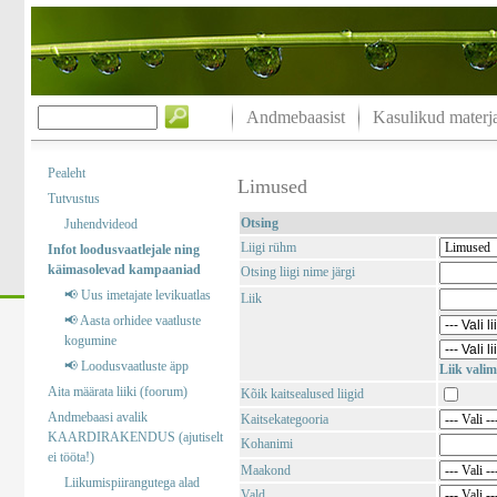
Andmebaasist
Kasulikud materja
Pealeht
Limused
Tutvustus
Otsing
Juhendvideod
Liigi rühm
Infot loodusvaatlejale ning
käimasolevad kampaaniad
Otsing liigi nime järgi
📢 Uus imetajate levikuatlas
Liik
📢 Aasta orhidee vaatluste
kogumine
📢 Loodusvaatluste äpp
Liik valim
Aita määrata liiki (foorum)
Kõik kaitsealused liigid
Andmebaasi avalik
Kaitsekategooria
KAARDIRAKENDUS (ajutiselt
Kohanimi
ei tööta!)
Maakond
Liikumispiirangutega alad
Vald