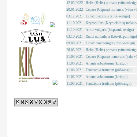
12.05 2022
Helix (Helix) pomatia (viinamäetig
20.01 2022
Cepaea (Cepaea) hortensis (võsa-vö
03.12 2021
Limax maximus (suur-seatigu)
11.10 2021
Krynickillus (Krynickillus) melano
11.10 2021
Arion vulgaris (hispaania teetigu)
03.10 2021
Radix auricularia (kõrvik-punntigu)
09.09 2021
Limax cinereoniger (must-seatigu)
26.08 2021
Helix (Helix) pomatia (viinamäetig
21.08 2021
Cepaea (Cepaea) nemoralis (salu-vö
11.08 2021
Arianta arbustorum (kiritigu)
11.08 2021
Fruticicola fruticum (põõsatigu)
11.08 2021
Arianta arbustorum (kiritigu)
11.08 2021
Fruticicola fruticum (põõsatigu)
232970617