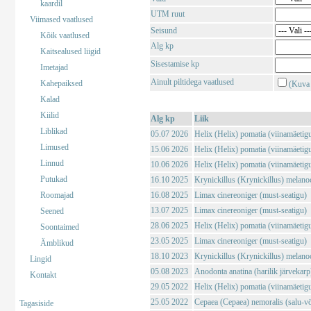
kaardil
UTM ruut
Viimased vaatlused
Seisund
Kõik vaatlused
Alg kp
Kaitsealused liigid
Sisestamise kp
Imetajad
Ainult piltidega vaatlused
Kahepaiksed
(Kuva 
Kalad
Kiilid
Alg kp
Liik
Liblikad
05.07 2026
Helix (Helix) pomatia (viinamäetig
Limused
15.06 2026
Helix (Helix) pomatia (viinamäetig
Linnud
10.06 2026
Helix (Helix) pomatia (viinamäetig
Putukad
16.10 2025
Krynickillus (Krynickillus) melano
Roomajad
16.08 2025
Limax cinereoniger (must-seatigu)
13.07 2025
Limax cinereoniger (must-seatigu)
Seened
28.06 2025
Helix (Helix) pomatia (viinamäetig
Soontaimed
23.05 2025
Limax cinereoniger (must-seatigu)
Ämblikud
18.10 2023
Krynickillus (Krynickillus) melano
Lingid
05.08 2023
Anodonta anatina (harilik järvekarp
Kontakt
29.05 2022
Helix (Helix) pomatia (viinamäetig
25.05 2022
Cepaea (Cepaea) nemoralis (salu-vö
Tagasiside