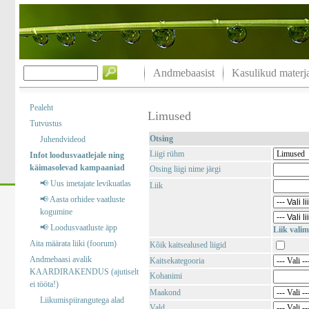
Andmebaasist
Kasulikud materja
Pealeht
Limused
Tutvustus
Otsing
Juhendvideod
Liigi rühm
Infot loodusvaatlejale ning
käimasolevad kampaaniad
Otsing liigi nime järgi
📢 Uus imetajate levikuatlas
Liik
📢 Aasta orhidee vaatluste
kogumine
📢 Loodusvaatluste äpp
Liik valim
Aita määrata liiki (foorum)
Kõik kaitsealused liigid
Andmebaasi avalik
Kaitsekategooria
KAARDIRAKENDUS (ajutiselt
Kohanimi
ei tööta!)
Maakond
Liikumispiirangutega alad
Vald