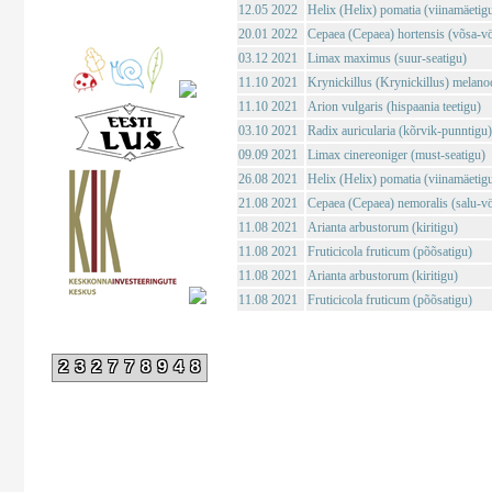
12.05 2022
Helix (Helix) pomatia (viinamäetig
20.01 2022
Cepaea (Cepaea) hortensis (võsa-vö
03.12 2021
Limax maximus (suur-seatigu)
11.10 2021
Krynickillus (Krynickillus) melano
11.10 2021
Arion vulgaris (hispaania teetigu)
03.10 2021
Radix auricularia (kõrvik-punntigu)
09.09 2021
Limax cinereoniger (must-seatigu)
26.08 2021
Helix (Helix) pomatia (viinamäetig
21.08 2021
Cepaea (Cepaea) nemoralis (salu-vö
11.08 2021
Arianta arbustorum (kiritigu)
11.08 2021
Fruticicola fruticum (põõsatigu)
11.08 2021
Arianta arbustorum (kiritigu)
11.08 2021
Fruticicola fruticum (põõsatigu)
232778948