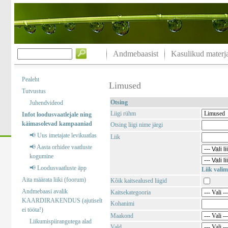
Andmebaasist
Kasulikud materja
Pealeht
Limused
Tutvustus
Otsing
Juhendvideod
Liigi rühm
Infot loodusvaatlejale ning
käimasolevad kampaaniad
Otsing liigi nime järgi
📢 Uus imetajate levikuatlas
Liik
📢 Aasta orhidee vaatluste
kogumine
📢 Loodusvaatluste äpp
Liik valim
Aita määrata liiki (foorum)
Kõik kaitsealused liigid
Andmebaasi avalik
Kaitsekategooria
KAARDIRAKENDUS (ajutiselt
Kohanimi
ei tööta!)
Maakond
Liikumispiirangutega alad
Vald