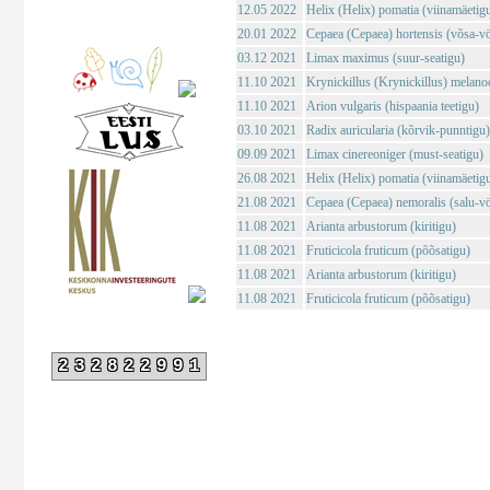
12.05 2022
Helix (Helix) pomatia (viinamäetig
20.01 2022
Cepaea (Cepaea) hortensis (võsa-vö
03.12 2021
Limax maximus (suur-seatigu)
11.10 2021
Krynickillus (Krynickillus) melano
11.10 2021
Arion vulgaris (hispaania teetigu)
03.10 2021
Radix auricularia (kõrvik-punntigu)
09.09 2021
Limax cinereoniger (must-seatigu)
26.08 2021
Helix (Helix) pomatia (viinamäetig
21.08 2021
Cepaea (Cepaea) nemoralis (salu-vö
11.08 2021
Arianta arbustorum (kiritigu)
11.08 2021
Fruticicola fruticum (põõsatigu)
11.08 2021
Arianta arbustorum (kiritigu)
11.08 2021
Fruticicola fruticum (põõsatigu)
232822991