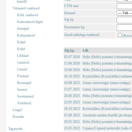
kaardil
UTM ruut
Viimased vaatlused
Seisund
Kõik vaatlused
Alg kp
Kaitsealused liigid
Sisestamise kp
Imetajad
Ainult piltidega vaatlused
Kahepaiksed
(Kuva 
Kalad
Kiilid
Alg kp
Liik
Liblikad
05.07 2026
Helix (Helix) pomatia (viinamäetig
Limused
15.06 2026
Helix (Helix) pomatia (viinamäetig
Linnud
10.06 2026
Helix (Helix) pomatia (viinamäetig
Putukad
16.10 2025
Krynickillus (Krynickillus) melano
Roomajad
16.08 2025
Limax cinereoniger (must-seatigu)
13.07 2025
Limax cinereoniger (must-seatigu)
Seened
28.06 2025
Helix (Helix) pomatia (viinamäetig
Soontaimed
23.05 2025
Limax cinereoniger (must-seatigu)
Ämblikud
18.10 2023
Krynickillus (Krynickillus) melano
Lingid
05.08 2023
Anodonta anatina (harilik järvekarp
Kontakt
29.05 2022
Helix (Helix) pomatia (viinamäetig
25.05 2022
Cepaea (Cepaea) nemoralis (salu-vö
Tagasiside