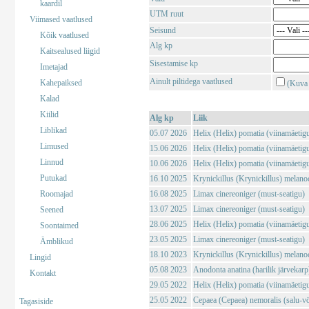
kaardil
UTM ruut
Viimased vaatlused
Seisund
Kõik vaatlused
Alg kp
Kaitsealused liigid
Sisestamise kp
Imetajad
Ainult piltidega vaatlused
Kahepaiksed
(Kuva 
Kalad
Kiilid
Alg kp
Liik
Liblikad
05.07 2026
Helix (Helix) pomatia (viinamäetig
Limused
15.06 2026
Helix (Helix) pomatia (viinamäetig
Linnud
10.06 2026
Helix (Helix) pomatia (viinamäetig
Putukad
16.10 2025
Krynickillus (Krynickillus) melano
Roomajad
16.08 2025
Limax cinereoniger (must-seatigu)
13.07 2025
Limax cinereoniger (must-seatigu)
Seened
28.06 2025
Helix (Helix) pomatia (viinamäetig
Soontaimed
23.05 2025
Limax cinereoniger (must-seatigu)
Ämblikud
18.10 2023
Krynickillus (Krynickillus) melano
Lingid
05.08 2023
Anodonta anatina (harilik järvekarp
Kontakt
29.05 2022
Helix (Helix) pomatia (viinamäetig
25.05 2022
Cepaea (Cepaea) nemoralis (salu-vö
Tagasiside