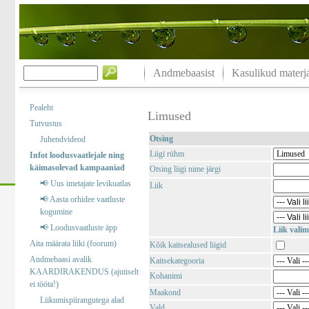
Andmebaasist
Kasulikud materja
Pealeht
Limused
Tutvustus
Otsing
Juhendvideod
Liigi rühm
Infot loodusvaatlejale ning
käimasolevad kampaaniad
Otsing liigi nime järgi
📢 Uus imetajate levikuatlas
Liik
📢 Aasta orhidee vaatluste
kogumine
📢 Loodusvaatluste äpp
Liik valim
Aita määrata liiki (foorum)
Kõik kaitsealused liigid
Andmebaasi avalik
Kaitsekategooria
KAARDIRAKENDUS (ajutiselt
Kohanimi
ei tööta!)
Maakond
Liikumispiirangutega alad
Vald