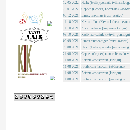
12.05 2022
Helix (Helix) pomatia (viinamäetig
20.01 2022
Cepaea (Cepaea) hortensis (võsa-vö
03.12 2021
Limax maximus (suur-seatigu)
11.10 2021
Krynickillus (Krynickillus) melano
11.10 2021
Arion vulgaris (hispaania teetigu)
03.10 2021
Radix auricularia (kõrvik-punntigu)
09.09 2021
Limax cinereoniger (must-seatigu)
26.08 2021
Helix (Helix) pomatia (viinamäetig
21.08 2021
Cepaea (Cepaea) nemoralis (salu-vö
11.08 2021
Arianta arbustorum (kiritigu)
11.08 2021
Fruticicola fruticum (põõsatigu)
11.08 2021
Arianta arbustorum (kiritigu)
11.08 2021
Fruticicola fruticum (põõsatigu)
233988254