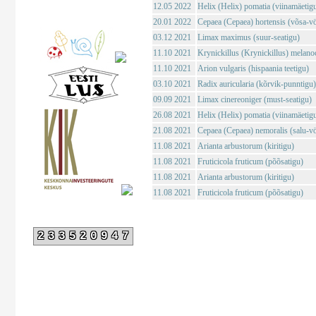
12.05 2022
Helix (Helix) pomatia (viinamäetig
20.01 2022
Cepaea (Cepaea) hortensis (võsa-vö
03.12 2021
Limax maximus (suur-seatigu)
11.10 2021
Krynickillus (Krynickillus) melano
11.10 2021
Arion vulgaris (hispaania teetigu)
03.10 2021
Radix auricularia (kõrvik-punntigu)
09.09 2021
Limax cinereoniger (must-seatigu)
26.08 2021
Helix (Helix) pomatia (viinamäetig
21.08 2021
Cepaea (Cepaea) nemoralis (salu-vö
11.08 2021
Arianta arbustorum (kiritigu)
11.08 2021
Fruticicola fruticum (põõsatigu)
11.08 2021
Arianta arbustorum (kiritigu)
11.08 2021
Fruticicola fruticum (põõsatigu)
233520947