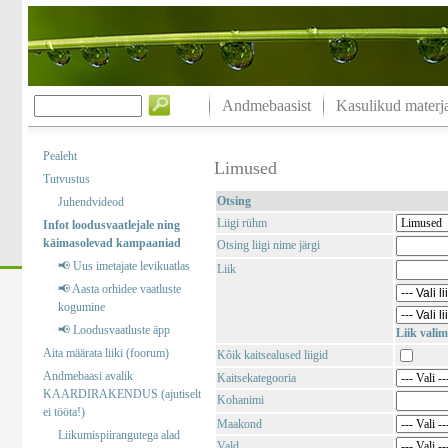
Andmebaasist
Kasulikud materja
Pealeht
Limused
Tutvustus
Otsing
Juhendvideod
Liigi rühm
Infot loodusvaatlejale ning
käimasolevad kampaaniad
Otsing liigi nime järgi
📢 Uus imetajate levikuatlas
Liik
📢 Aasta orhidee vaatluste
kogumine
📢 Loodusvaatluste äpp
Liik valim
Aita määrata liiki (foorum)
Kõik kaitsealused liigid
Andmebaasi avalik
Kaitsekategooria
KAARDIRAKENDUS (ajutiselt
Kohanimi
ei tööta!)
Maakond
Liikumispiirangutega alad
Vald