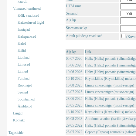
kaardil
UTM ruut
Viimased vaatlused
Seisund
Kõik vaatlused
Alg kp
Kaitsealused liigid
Sisestamise kp
Imetajad
Ainult piltidega vaatlused
Kahepaiksed
(Kuva 
Kalad
Kiilid
Alg kp
Liik
Liblikad
05.07 2026
Helix (Helix) pomatia (viinamäetig
Limused
15.06 2026
Helix (Helix) pomatia (viinamäetig
Linnud
10.06 2026
Helix (Helix) pomatia (viinamäetig
Putukad
16.10 2025
Krynickillus (Krynickillus) melano
Roomajad
16.08 2025
Limax cinereoniger (must-seatigu)
13.07 2025
Limax cinereoniger (must-seatigu)
Seened
28.06 2025
Helix (Helix) pomatia (viinamäetig
Soontaimed
23.05 2025
Limax cinereoniger (must-seatigu)
Ämblikud
18.10 2023
Krynickillus (Krynickillus) melano
Lingid
05.08 2023
Anodonta anatina (harilik järvekarp
Kontakt
29.05 2022
Helix (Helix) pomatia (viinamäetig
25.05 2022
Cepaea (Cepaea) nemoralis (salu-vö
Tagasiside