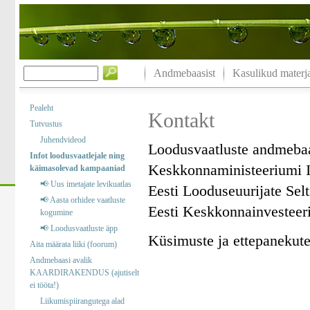
Andmebaasist
Kasulikud materja
Pealeht
Kontakt
Tutvustus
Juhendvideod
Loodusvaatluste andmeba
Infot loodusvaatlejale ning
Keskkonnaministeeriumi I
käimasolevad kampaaniad
📢 Uus imetajate levikuatlas
Eesti Looduseuurijate Sel
📢 Aasta orhidee vaatluste
Eesti Keskkonnainvesteer
kogumine
📢 Loodusvaatluste äpp
Küsimuste ja ettepanekute 
Aita määrata liiki (foorum)
Andmebaasi avalik
KAARDIRAKENDUS (ajutiselt
ei tööta!)
Liikumispiirangutega alad