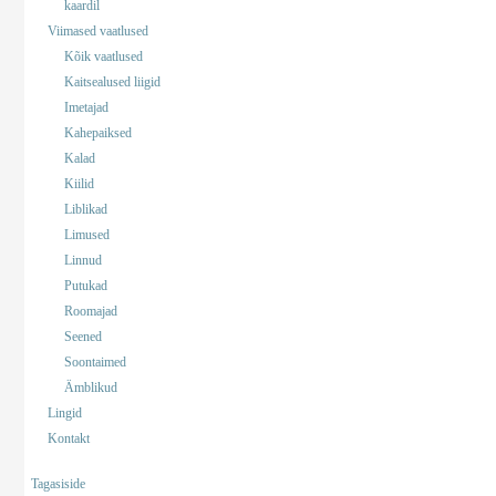
kaardil
Viimased vaatlused
Kõik vaatlused
Kaitsealused liigid
Imetajad
Kahepaiksed
Kalad
Kiilid
Liblikad
Limused
Linnud
Putukad
Roomajad
Seened
Soontaimed
Ämblikud
Lingid
Kontakt
Tagasiside