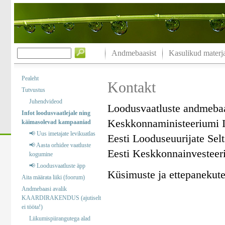
Andmebaasist
Kasulikud materja
Pealeht
Kontakt
Tutvustus
Juhendvideod
Loodusvaatluste andmeba
Infot loodusvaatlejale ning
Keskkonnaministeeriumi I
käimasolevad kampaaniad
📢 Uus imetajate levikuatlas
Eesti Looduseuurijate Sel
📢 Aasta orhidee vaatluste
Eesti Keskkonnainvesteer
kogumine
📢 Loodusvaatluste äpp
Küsimuste ja ettepanekute 
Aita määrata liiki (foorum)
Andmebaasi avalik
KAARDIRAKENDUS (ajutiselt
ei tööta!)
Liikumispiirangutega alad