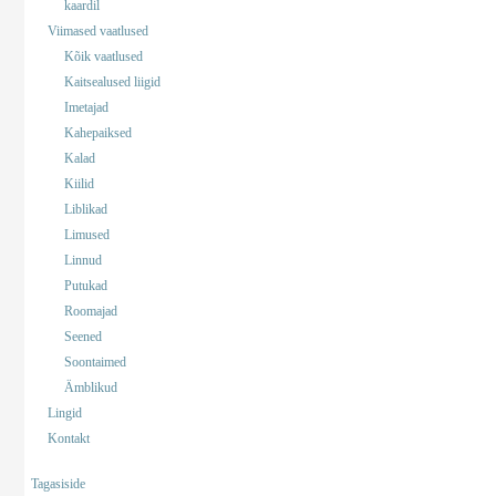
kaardil
Viimased vaatlused
Kõik vaatlused
Kaitsealused liigid
Imetajad
Kahepaiksed
Kalad
Kiilid
Liblikad
Limused
Linnud
Putukad
Roomajad
Seened
Soontaimed
Ämblikud
Lingid
Kontakt
Tagasiside