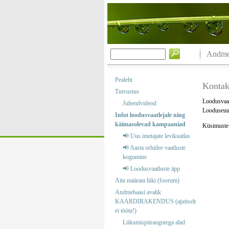
Andmeb
Pealeht
Kontak
Tutvustus
Loodusvaat
Juhendvideod
Looduseuur
Infot loodusvaatlejale ning
käimasolevad kampaaniad
Küsimuste j
📢 Uus imetajate levikuatlas
📢 Aasta orhidee vaatluste
kogumine
📢 Loodusvaatluste äpp
Aita määrata liiki (foorum)
Andmebaasi avalik
KAARDIRAKENDUS (ajutiselt
ei tööta!)
Liikumispiirangutega alad