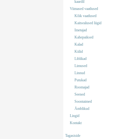
kaardil
Viimased vaatlused
Kõik vaatlused
Kaitsealused liigid
Imetajad
Kahepaiksed
Kalad
Kiilid
Liblikad
Limused
Linnud
Putukad
Roomajad
Seened
Soontaimed
Ämblikud
Lingid
Kontakt
Tagasiside