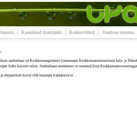
aasist
Kasulikud materjalid
Kokkuvõtted
Vaatluse sisestus
t
luste andmebaas on Keskkonnaagentuuri (varasemate Keskkonnaministeeriumi Info- ja Tehno
ijate Seltsi koostöö tulem. Andmebaasi arendamist on toetanud Eesti Keskkonnainvesteeringu
a ettepanekute korral võib kirjutada lva[at]envir.ee