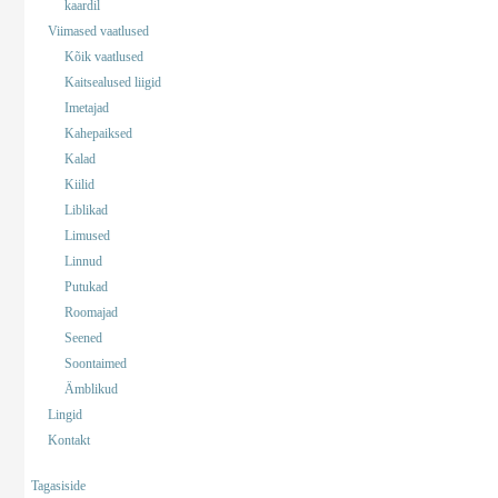
kaardil
Viimased vaatlused
Kõik vaatlused
Kaitsealused liigid
Imetajad
Kahepaiksed
Kalad
Kiilid
Liblikad
Limused
Linnud
Putukad
Roomajad
Seened
Soontaimed
Ämblikud
Lingid
Kontakt
Tagasiside