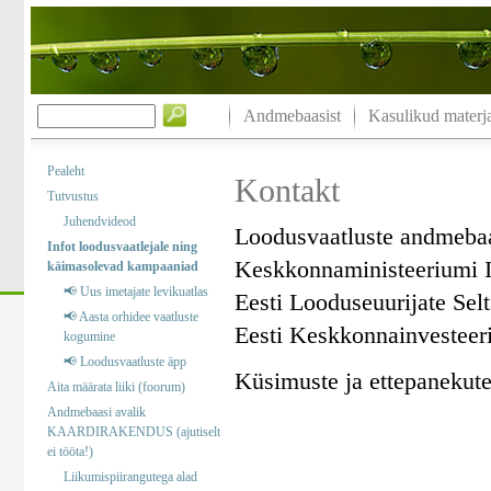
Andmebaasist
Kasulikud materja
Pealeht
Kontakt
Tutvustus
Juhendvideod
Loodusvaatluste andmeba
Infot loodusvaatlejale ning
Keskkonnaministeeriumi I
käimasolevad kampaaniad
📢 Uus imetajate levikuatlas
Eesti Looduseuurijate Sel
📢 Aasta orhidee vaatluste
Eesti Keskkonnainvesteer
kogumine
📢 Loodusvaatluste äpp
Küsimuste ja ettepanekute 
Aita määrata liiki (foorum)
Andmebaasi avalik
KAARDIRAKENDUS (ajutiselt
ei tööta!)
Liikumispiirangutega alad