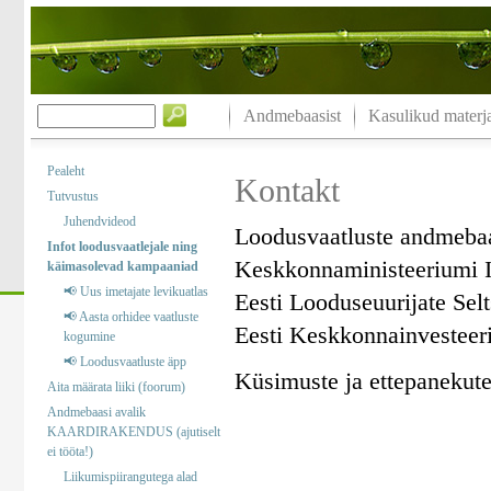
Andmebaasist
Kasulikud materja
Pealeht
Kontakt
Tutvustus
Juhendvideod
Loodusvaatluste andmeba
Infot loodusvaatlejale ning
Keskkonnaministeeriumi I
käimasolevad kampaaniad
📢 Uus imetajate levikuatlas
Eesti Looduseuurijate Sel
📢 Aasta orhidee vaatluste
Eesti Keskkonnainvesteer
kogumine
📢 Loodusvaatluste äpp
Küsimuste ja ettepanekute 
Aita määrata liiki (foorum)
Andmebaasi avalik
KAARDIRAKENDUS (ajutiselt
ei tööta!)
Liikumispiirangutega alad