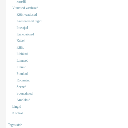
kaardil
Viimased vaatlused
Kõik vaatlused
Kaitsealused liigid
Imetajad
Kahepaiksed
Kalad
Kiilid
Liblikad
Limused
Linnud
Putukad
Roomajad
Seened
Soontaimed
Ämblikud
Lingid
Kontakt
Tagasiside