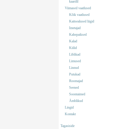
kaardil
Viimased vaatlused
Kõik vaatlused
Kaitsealused liigid
Imetajad
Kahepaiksed
Kalad
Kiilid
Liblikad
Limused
Linnud
Putukad
Roomajad
Seened
Soontaimed
Ämblikud
Lingid
Kontakt
Tagasiside