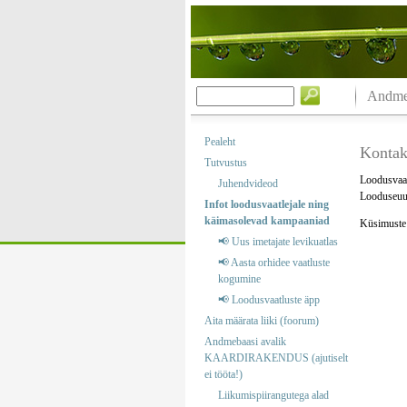
Andmeb
Pealeht
Kontak
Tutvustus
Loodusvaat
Juhendvideod
Looduseuur
Infot loodusvaatlejale ning
käimasolevad kampaaniad
Küsimuste j
📢 Uus imetajate levikuatlas
📢 Aasta orhidee vaatluste
kogumine
📢 Loodusvaatluste äpp
Aita määrata liiki (foorum)
Andmebaasi avalik
KAARDIRAKENDUS (ajutiselt
ei tööta!)
Liikumispiirangutega alad