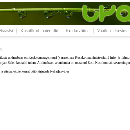
aasist
Kasulikud materjalid
Kokkuvõtted
Vaatluse sisestus
t
luste andmebaas on Keskkonnaagentuuri (varasemate Keskkonnaministeeriumi Info- ja Tehno
ijate Seltsi koostöö tulem. Andmebaasi arendamist on toetanud Eesti Keskkonnainvesteeringu
a ettepanekute korral võib kirjutada lva[at]envir.ee