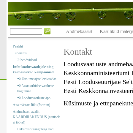
Andmebaasist
Kasulikud materja
Pealeht
Kontakt
Tutvustus
Juhendvideod
Loodusvaatluste andmeba
Infot loodusvaatlejale ning
Keskkonnaministeeriumi I
käimasolevad kampaaniad
📢 Uus imetajate levikuatlas
Eesti Looduseuurijate Sel
📢 Aasta orhidee vaatluste
Eesti Keskkonnainvesteer
kogumine
📢 Loodusvaatluste äpp
Küsimuste ja ettepanekute 
Aita määrata liiki (foorum)
Andmebaasi avalik
KAARDIRAKENDUS (ajutiselt
ei tööta!)
Liikumispiirangutega alad