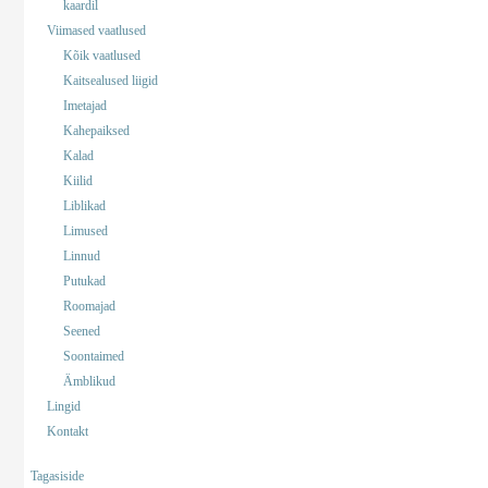
kaardil
Viimased vaatlused
Kõik vaatlused
Kaitsealused liigid
Imetajad
Kahepaiksed
Kalad
Kiilid
Liblikad
Limused
Linnud
Putukad
Roomajad
Seened
Soontaimed
Ämblikud
Lingid
Kontakt
Tagasiside