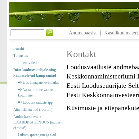
Andmebaasist
Kasulikud materja
Pealeht
Kontakt
Tutvustus
Juhendvideod
Loodusvaatluste andmeba
Infot loodusvaatlejale ning
Keskkonnaministeeriumi I
käimasolevad kampaaniad
📢 Uus imetajate levikuatlas
Eesti Looduseuurijate Sel
📢 Aasta orhidee vaatluste
Eesti Keskkonnainvesteer
kogumine
📢 Loodusvaatluste äpp
Küsimuste ja ettepanekute 
Aita määrata liiki (foorum)
Andmebaasi avalik
KAARDIRAKENDUS (ajutiselt
ei tööta!)
Liikumispiirangutega alad