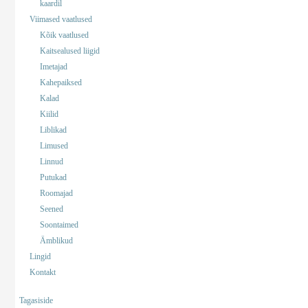
kaardil
Viimased vaatlused
Kõik vaatlused
Kaitsealused liigid
Imetajad
Kahepaiksed
Kalad
Kiilid
Liblikad
Limused
Linnud
Putukad
Roomajad
Seened
Soontaimed
Ämblikud
Lingid
Kontakt
Tagasiside