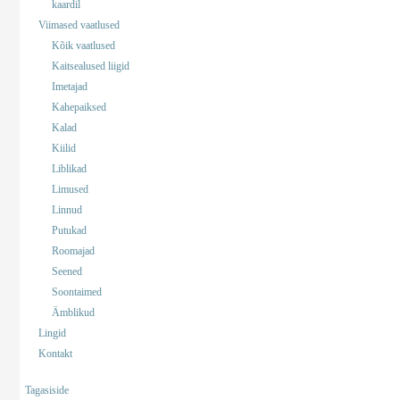
kaardil
Viimased vaatlused
Kõik vaatlused
Kaitsealused liigid
Imetajad
Kahepaiksed
Kalad
Kiilid
Liblikad
Limused
Linnud
Putukad
Roomajad
Seened
Soontaimed
Ämblikud
Lingid
Kontakt
Tagasiside