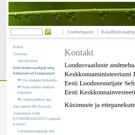
Andmebaasist
Kasulikud materja
Pealeht
Kontakt
Tutvustus
Juhendvideod
Loodusvaatluste andmeba
Infot loodusvaatlejale ning
Keskkonnaministeeriumi I
käimasolevad kampaaniad
📢 Uus imetajate levikuatlas
Eesti Looduseuurijate Sel
📢 Aasta orhidee vaatluste
Eesti Keskkonnainvesteer
kogumine
📢 Loodusvaatluste äpp
Küsimuste ja ettepanekute 
Aita määrata liiki (foorum)
Andmebaasi avalik
KAARDIRAKENDUS (ajutiselt
ei tööta!)
Liikumispiirangutega alad