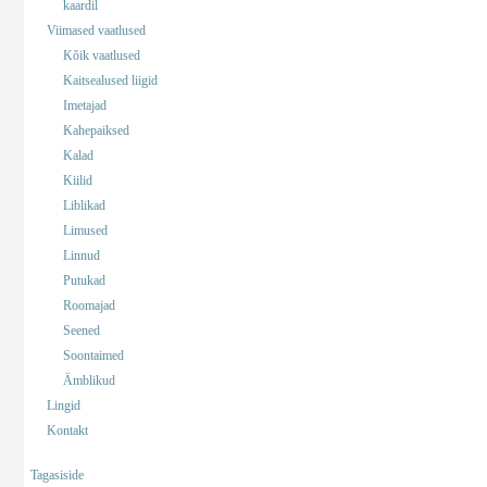
kaardil
Viimased vaatlused
Kõik vaatlused
Kaitsealused liigid
Imetajad
Kahepaiksed
Kalad
Kiilid
Liblikad
Limused
Linnud
Putukad
Roomajad
Seened
Soontaimed
Ämblikud
Lingid
Kontakt
Tagasiside