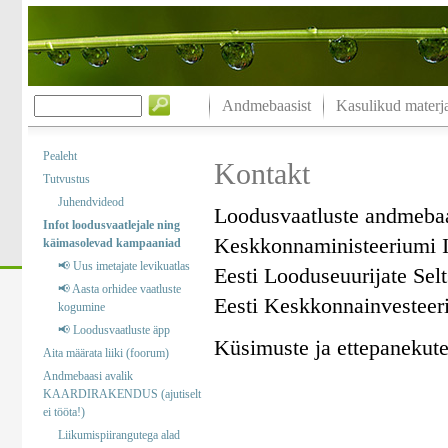
Andmebaasist
Kasulikud materja
Pealeht
Kontakt
Tutvustus
Juhendvideod
Loodusvaatluste andmeba
Infot loodusvaatlejale ning
Keskkonnaministeeriumi I
käimasolevad kampaaniad
📢 Uus imetajate levikuatlas
Eesti Looduseuurijate Sel
📢 Aasta orhidee vaatluste
Eesti Keskkonnainvesteer
kogumine
📢 Loodusvaatluste äpp
Küsimuste ja ettepanekute 
Aita määrata liiki (foorum)
Andmebaasi avalik
KAARDIRAKENDUS (ajutiselt
ei tööta!)
Liikumispiirangutega alad