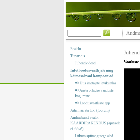
Andmeb
Pealeht
Juhend
Tutvustus
Vaatluste
Juhendvideod
Infot loodusvaatlejale ning
käimasolevad kampaaniad
📢 Uus imetajate levikuatlas
📢 Aasta orhidee vaatluste
kogumine
📢 Loodusvaatluste äpp
Aita määrata liiki (foorum)
Andmebaasi avalik
KAARDIRAKENDUS (ajutiselt
ei tööta!)
Liikumispiirangutega alad