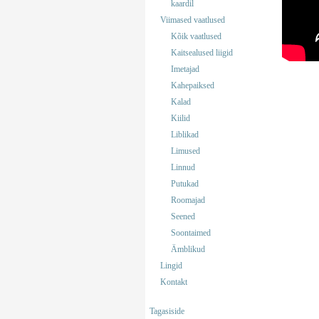
kaardil
Viimased vaatlused
Kõik vaatlused
Kaitsealused liigid
Imetajad
Kahepaiksed
Kalad
Kiilid
Liblikad
Limused
Linnud
Putukad
Roomajad
Seened
Soontaimed
Ämblikud
Lingid
Kontakt
Tagasiside