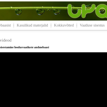
aasist
Kasulikud materjalid
Kokkuvõtted
Vaatluse sisestus
videod
 sisestamine loodusvaatluste andmebaasi