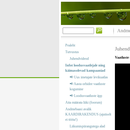
Andmeb
Pealeht
Juhend
Tutvustus
Vaatluste
Juhendvideod
Infot loodusvaatlejale ning
käimasolevad kampaaniad
📢 Uus imetajate levikuatlas
📢 Aasta orhidee vaatluste
kogumine
📢 Loodusvaatluste äpp
Aita määrata liiki (foorum)
Andmebaasi avalik
KAARDIRAKENDUS (ajutiselt
ei tööta!)
Liikumispiirangutega alad