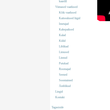
kaardil
Viimased vaatlused
Kõik vaatlused
Kaitsealused liigid
Imetajad
Kahepaiksed
Kalad
Kiilid
Liblikad
Limused
Linnud
Putukad
Roomajad
Seened
Soontaimed
Ämblikud
Lingid
Kontakt
Tagasiside