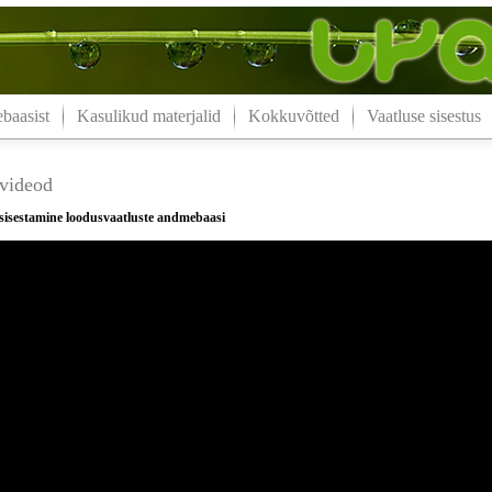
aasist
Kasulikud materjalid
Kokkuvõtted
Vaatluse sisestus
videod
 sisestamine loodusvaatluste andmebaasi