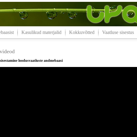
aasist
Kasulikud materjalid
Kokkuvõtted
Vaatluse sisestus
videod
 sisestamine loodusvaatluste andmebaasi