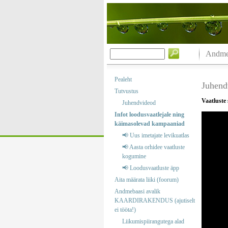
Andmeb
Pealeht
Juhend
Tutvustus
Vaatluste
Juhendvideod
Infot loodusvaatlejale ning
käimasolevad kampaaniad
📢 Uus imetajate levikuatlas
📢 Aasta orhidee vaatluste
kogumine
📢 Loodusvaatluste äpp
Aita määrata liiki (foorum)
Andmebaasi avalik
KAARDIRAKENDUS (ajutiselt
ei tööta!)
Liikumispiirangutega alad