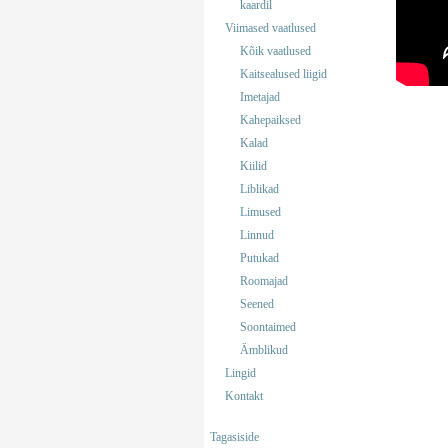
kaardil
Viimased vaatlused
Kõik vaatlused
Kaitsealused liigid
Imetajad
Kahepaiksed
Kalad
Kiilid
Liblikad
Limused
Linnud
Putukad
Roomajad
Seened
Soontaimed
Ämblikud
Lingid
Kontakt
Tagasiside