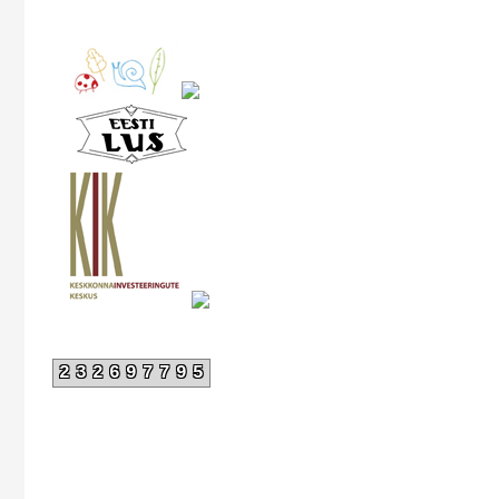
232697795