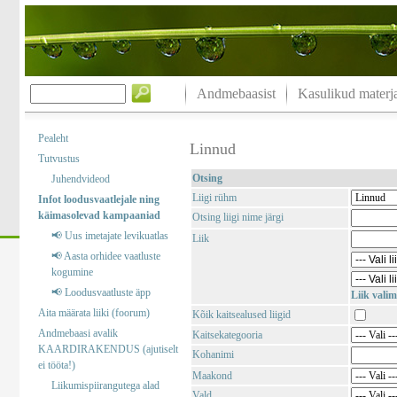
Andmebaasist
Kasulikud materja
Pealeht
Linnud
Tutvustus
Otsing
Juhendvideod
Liigi rühm
Infot loodusvaatlejale ning
käimasolevad kampaaniad
Otsing liigi nime järgi
📢 Uus imetajate levikuatlas
Liik
📢 Aasta orhidee vaatluste
kogumine
📢 Loodusvaatluste äpp
Liik valim
Aita määrata liiki (foorum)
Kõik kaitsealused liigid
Andmebaasi avalik
Kaitsekategooria
KAARDIRAKENDUS (ajutiselt
Kohanimi
ei tööta!)
Maakond
Liikumispiirangutega alad
Vald