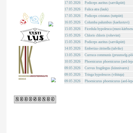
17.05 2026
Podiceps auritus (sarvikpütt)
17.05 2026
Fulica atra (lauk)
17.05 2026
Podiceps cristatus (tuttpütt)
16.05 2026
Columba palumbus (kaelustuvi)
15.05 2026
Ficedula hypoleuca (must-kärbsen
15.05 2026
Chloris chloris (rohevint)
15.05 2026
Podiceps auritus (sarvikpütt)
14.05 2026
Emberiza citrinella (talvike)
13.05 2026
Curruca communis (pruunselg-põõ
10.05 2026
Phoenicurus phoenicurus (aed-lepa
09.05 2026
Corvus frugilegus (künnivares)
09.05 2026
Tringa hypoleucos (vihitaja)
09.05 2026
Phoenicurus phoenicurus (aed-lepa
233053239