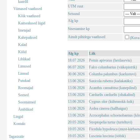
kaardil
UTM ruut
Viimased vaatlused
Seisund
Kõik vaatlused
Alg kp
Kaitsealused liigid
Sisestamise kp
Imetajad
Ainult piltidega vaatlused
Kahepaiksed
(Kuva 
Kalad
Kiilid
Alg kp
Liik
Liblikad
18.07 2026
Pernis apivorus (herilaseviu)
Limused
06.07 2026
Falco columbarius (väikepistrik)
Linnud
30.06 2026
Columba palumbus (kaelustuvi)
Putukad
13.06 2026
Saxicola rubetra (kadakatäks)
Roomajad
13.06 2026
Acanthis cannabina (kanepilind)
13.06 2026
Carduelis carduelis (ohakalind)
Seened
13.06 2026
Cygnus olor (kühmnokk-luik)
Soontaimed
13.06 2026
Ardea cinerea (hallhaigur)
Ämblikud
13.06 2026
Acrocephalus schoenobaenus (kõrk
Lingid
20.05 2026
Streptopelia turtur (turteltuvi)
Kontakt
19.05 2026
Ficedula hypoleuca (must-kärbsen
19.05 2026
Luscinia luscinia (ööbik)
Tagasiside