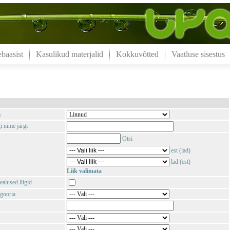
aasist
Kasulikud materjalid
Kokkuvõtted
Vaatluse sisestus
m
i nime järgi
Otsi
est (lad)
lad (est)
Liik valimata
ealused liigid
gooria