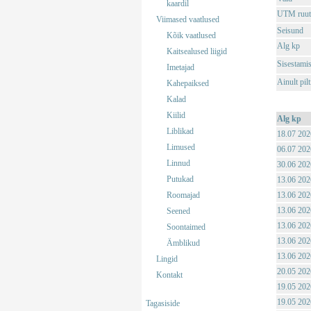
kaardil
UTM ruut
Viimased vaatlused
Seisund
Kõik vaatlused
Alg kp
Kaitsealused liigid
Sisestami
Imetajad
Ainult pil
Kahepaiksed
Kalad
Kiilid
Alg kp
Liblikad
18.07 202
Limused
06.07 202
Linnud
30.06 202
Putukad
13.06 202
Roomajad
13.06 202
13.06 202
Seened
13.06 202
Soontaimed
13.06 202
Ämblikud
13.06 202
Lingid
20.05 202
Kontakt
19.05 202
19.05 202
Tagasiside