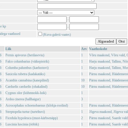
-
se kp
-
tidega vaatlused
(Kuva galerii vaates)
Liik
Arv
Vaatluskoht
6
Pernis apivorus (herilaseviu)
1
Võru maakond, Võru vald, O
6
Falco columbarius (väikepistrik)
1
Harju maakond, Tallinn, Nõ
6
Columba palumbus (kaelustuvi)
1
Harju maakond, Tallinn, Mu
6
Saxicola rubetra (kadakatäks)
1
Pärnu maakond, Häädemeeste
6
Acanthis cannabina (kanepilind)
10
Pärnu maakond, Häädemeeste
6
Carduelis carduelis (ohakalind)
10
Pärnu maakond, Häädemeeste
6
Cygnus olor (kühmnokk-luik)
1
6
Ardea cinerea (hallhaigur)
3
6
Acrocephalus schoenobaenus (kõrkja-roolind)
1
Pärnu maakond, Häädemeeste
6
Streptopelia turtur (turteltuvi)
1
Jõgeva maakond, Jõgeva vald
6
Ficedula hypoleuca (must-kärbsenäpp)
2
Pärnu maakond, Saarde vald
6
Luscinia luscinia (ööbik)
1
Pärnu maakond, Saarde vald