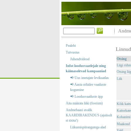
Andmeb
Pealeht
Linnud
Tutvustus
Otsing
Juhendvideod
Liigi rüh
Infot loodusvaatlejale ning
käimasolevad kampaaniad
Otsing liig
📢 Uus imetajate levikuatlas
Liik
📢 Aasta orhidee vaatluste
kogumine
📢 Loodusvaatluste äpp
Aita määrata liiki (foorum)
Kõik kaits
Andmebaasi avalik
Kaitsekate
KAARDIRAKENDUS (ajutiselt
Kohanimi
ei tööta!)
Maakond
Liikumispiirangutega alad
Vald