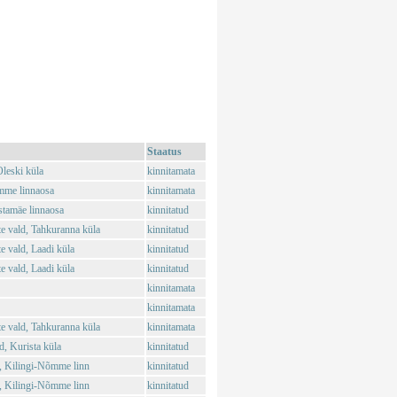
Staatus
leski küla
kinnitamata
mme linnaosa
kinnitamata
stamäe linnaosa
kinnitatud
 vald, Tahkuranna küla
kinnitatud
 vald, Laadi küla
kinnitatud
 vald, Laadi küla
kinnitatud
kinnitamata
kinnitamata
 vald, Tahkuranna küla
kinnitamata
, Kurista küla
kinnitatud
, Kilingi-Nõmme linn
kinnitatud
, Kilingi-Nõmme linn
kinnitatud