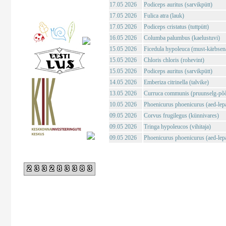
17.05 2026
Podiceps auritus (sarvikpütt)
17.05 2026
Fulica atra (lauk)
17.05 2026
Podiceps cristatus (tuttpütt)
16.05 2026
Columba palumbus (kaelustuvi)
15.05 2026
Ficedula hypoleuca (must-kärbsen
15.05 2026
Chloris chloris (rohevint)
15.05 2026
Podiceps auritus (sarvikpütt)
14.05 2026
Emberiza citrinella (talvike)
13.05 2026
Curruca communis (pruunselg-põõ
10.05 2026
Phoenicurus phoenicurus (aed-lepa
09.05 2026
Corvus frugilegus (künnivares)
09.05 2026
Tringa hypoleucos (vihitaja)
09.05 2026
Phoenicurus phoenicurus (aed-lepa
233283383