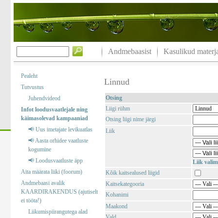
Andmebaasist
Kasulikud materja
Pealeht
Linnud
Tutvustus
Otsing
Juhendvideod
Liigi rühm
Infot loodusvaatlejale ning
käimasolevad kampaaniad
Otsing liigi nime järgi
📢 Uus imetajate levikuatlas
Liik
📢 Aasta orhidee vaatluste
kogumine
📢 Loodusvaatluste äpp
Liik valim
Aita määrata liiki (foorum)
Kõik kaitsealused liigid
Andmebaasi avalik
Kaitsekategooria
KAARDIRAKENDUS (ajutiselt
Kohanimi
ei tööta!)
Maakond
Liikumispiirangutega alad
Vald