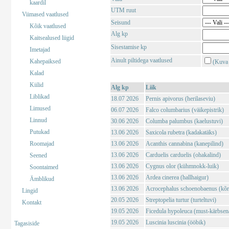
kaardil
UTM ruut
Viimased vaatlused
Seisund
Kõik vaatlused
Alg kp
Kaitsealused liigid
Sisestamise kp
Imetajad
Ainult piltidega vaatlused
Kahepaiksed
(Kuva 
Kalad
Kiilid
Alg kp
Liik
Liblikad
18.07 2026
Pernis apivorus (herilaseviu)
Limused
06.07 2026
Falco columbarius (väikepistrik)
Linnud
30.06 2026
Columba palumbus (kaelustuvi)
Putukad
13.06 2026
Saxicola rubetra (kadakatäks)
Roomajad
13.06 2026
Acanthis cannabina (kanepilind)
13.06 2026
Carduelis carduelis (ohakalind)
Seened
13.06 2026
Cygnus olor (kühmnokk-luik)
Soontaimed
13.06 2026
Ardea cinerea (hallhaigur)
Ämblikud
13.06 2026
Acrocephalus schoenobaenus (kõrk
Lingid
20.05 2026
Streptopelia turtur (turteltuvi)
Kontakt
19.05 2026
Ficedula hypoleuca (must-kärbsen
19.05 2026
Luscinia luscinia (ööbik)
Tagasiside