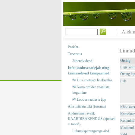
Andmeb
Pealeht
Linnud
Tutvustus
Otsing
Juhendvideod
Liigi rüh
Infot loodusvaatlejale ning
käimasolevad kampaaniad
Otsing liig
📢 Uus imetajate levikuatlas
Liik
📢 Aasta orhidee vaatluste
kogumine
📢 Loodusvaatluste äpp
Aita määrata liiki (foorum)
Kõik kaits
Andmebaasi avalik
Kaitsekate
KAARDIRAKENDUS (ajutiselt
Kohanimi
ei tööta!)
Maakond
Liikumispiirangutega alad
Vald