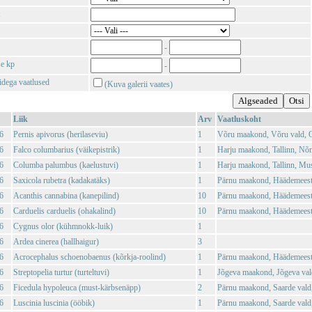
-
se kp
-
tidega vaatlused
(Kuva galerii vaates)
Liik
Arv
Vaatluskoht
6
Pernis apivorus (herilaseviu)
1
Võru maakond, Võru vald, O
6
Falco columbarius (väikepistrik)
1
Harju maakond, Tallinn, Nõ
6
Columba palumbus (kaelustuvi)
1
Harju maakond, Tallinn, Mu
6
Saxicola rubetra (kadakatäks)
1
Pärnu maakond, Häädemeeste
6
Acanthis cannabina (kanepilind)
10
Pärnu maakond, Häädemeeste
6
Carduelis carduelis (ohakalind)
10
Pärnu maakond, Häädemeeste
6
Cygnus olor (kühmnokk-luik)
1
6
Ardea cinerea (hallhaigur)
3
6
Acrocephalus schoenobaenus (kõrkja-roolind)
1
Pärnu maakond, Häädemeeste
6
Streptopelia turtur (turteltuvi)
1
Jõgeva maakond, Jõgeva vald
6
Ficedula hypoleuca (must-kärbsenäpp)
2
Pärnu maakond, Saarde vald
6
Luscinia luscinia (ööbik)
1
Pärnu maakond, Saarde vald