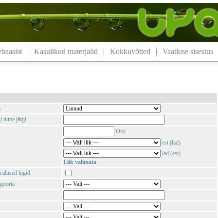
aasist
Kasulikud materjalid
Kokkuvõtted
Vaatluse sisestus
m
i nime järgi
Otsi
est (lad)
lad (est)
Liik valimata
ealused liigid
gooria