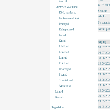
kaardil
UTM ruut
Viimased vaatlused
Seisund
Kõik vaatlused
Alg kp
Kaitsealused liigid
Sisestami
Imetajad
Ainult pil
Kahepaiksed
Kalad
Kiilid
Alg kp
Liblikad
18.07 202
Limused
06.07 202
Linnud
30.06 202
Putukad
13.06 202
Roomajad
13.06 202
13.06 202
Seened
13.06 202
Soontaimed
13.06 202
Ämblikud
13.06 202
Lingid
20.05 202
Kontakt
19.05 202
19.05 202
Tagasiside