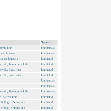
Staatus
leski küla
kinnitamata
mme linnaosa
kinnitamata
stamäe linnaosa
kinnitatud
 vald, Tahkuranna küla
kinnitatud
 vald, Laadi küla
kinnitatud
 vald, Laadi küla
kinnitatud
kinnitamata
kinnitamata
 vald, Tahkuranna küla
kinnitamata
, Kurista küla
kinnitatud
, Kilingi-Nõmme linn
kinnitatud
, Kilingi-Nõmme linn
kinnitatud