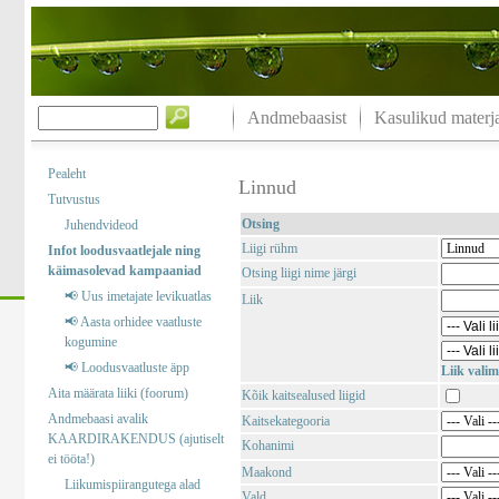
Andmebaasist
Kasulikud materja
Pealeht
Linnud
Tutvustus
Otsing
Juhendvideod
Liigi rühm
Infot loodusvaatlejale ning
käimasolevad kampaaniad
Otsing liigi nime järgi
📢 Uus imetajate levikuatlas
Liik
📢 Aasta orhidee vaatluste
kogumine
📢 Loodusvaatluste äpp
Liik valim
Aita määrata liiki (foorum)
Kõik kaitsealused liigid
Andmebaasi avalik
Kaitsekategooria
KAARDIRAKENDUS (ajutiselt
Kohanimi
ei tööta!)
Maakond
Liikumispiirangutega alad
Vald