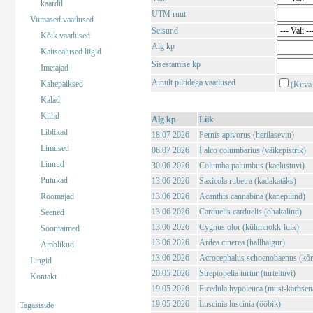
kaardil
UTM ruut
Viimased vaatlused
Seisund
Kõik vaatlused
Alg kp
Kaitsealused liigid
Sisestamise kp
Imetajad
Ainult piltidega vaatlused
Kahepaiksed
(Kuva 
Kalad
Kiilid
Alg kp
Liik
Liblikad
18.07 2026
Pernis apivorus (herilaseviu)
Limused
06.07 2026
Falco columbarius (väikepistrik)
Linnud
30.06 2026
Columba palumbus (kaelustuvi)
Putukad
13.06 2026
Saxicola rubetra (kadakatäks)
Roomajad
13.06 2026
Acanthis cannabina (kanepilind)
13.06 2026
Carduelis carduelis (ohakalind)
Seened
13.06 2026
Cygnus olor (kühmnokk-luik)
Soontaimed
13.06 2026
Ardea cinerea (hallhaigur)
Ämblikud
13.06 2026
Acrocephalus schoenobaenus (kõrk
Lingid
20.05 2026
Streptopelia turtur (turteltuvi)
Kontakt
19.05 2026
Ficedula hypoleuca (must-kärbsen
19.05 2026
Luscinia luscinia (ööbik)
Tagasiside