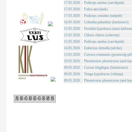
17.05 2026
Podiceps auritus (sarvikpütt)
17.05 2026
Fulica atra (lauk)
17.05 2026
Podiceps cristatus (tuttpütt)
16.05 2026
Columba palumbus (kaelustuvi)
15.05 2026
Ficedula hypoleuca (must-kärbsen
15.05 2026
Chloris chloris (rohevint)
15.05 2026
Podiceps auritus (sarvikpütt)
14.05 2026
Emberiza citrinella (talvike)
13.05 2026
Curruca communis (pruunselg-põõ
10.05 2026
Phoenicurus phoenicurus (aed-lepa
09.05 2026
Corvus frugilegus (künnivares)
09.05 2026
Tringa hypoleucos (vihitaja)
09.05 2026
Phoenicurus phoenicurus (aed-lepa
234384052