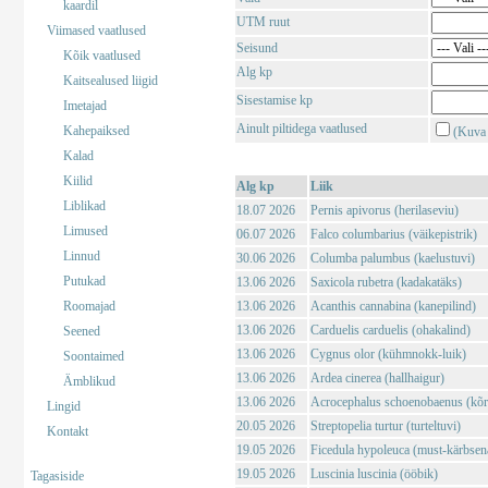
kaardil
UTM ruut
Viimased vaatlused
Seisund
Kõik vaatlused
Alg kp
Kaitsealused liigid
Sisestamise kp
Imetajad
Ainult piltidega vaatlused
Kahepaiksed
(Kuva 
Kalad
Kiilid
Alg kp
Liik
Liblikad
18.07 2026
Pernis apivorus (herilaseviu)
Limused
06.07 2026
Falco columbarius (väikepistrik)
Linnud
30.06 2026
Columba palumbus (kaelustuvi)
Putukad
13.06 2026
Saxicola rubetra (kadakatäks)
Roomajad
13.06 2026
Acanthis cannabina (kanepilind)
13.06 2026
Carduelis carduelis (ohakalind)
Seened
13.06 2026
Cygnus olor (kühmnokk-luik)
Soontaimed
13.06 2026
Ardea cinerea (hallhaigur)
Ämblikud
13.06 2026
Acrocephalus schoenobaenus (kõrk
Lingid
20.05 2026
Streptopelia turtur (turteltuvi)
Kontakt
19.05 2026
Ficedula hypoleuca (must-kärbsen
19.05 2026
Luscinia luscinia (ööbik)
Tagasiside