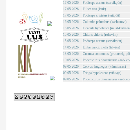
17.05 2026
Podiceps auritus (sarvikpütt)
17.05 2026
Fulica atra (lauk)
17.05 2026
Podiceps cristatus (tuttpütt)
16.05 2026
Columba palumbus (kaelustuvi)
15.05 2026
Ficedula hypoleuca (must-kärbsen
15.05 2026
Chloris chloris (rohevint)
15.05 2026
Podiceps auritus (sarvikpütt)
14.05 2026
Emberiza citrinella (talvike)
13.05 2026
Curruca communis (pruunselg-põõ
10.05 2026
Phoenicurus phoenicurus (aed-lepa
09.05 2026
Corvus frugilegus (künnivares)
09.05 2026
Tringa hypoleucos (vihitaja)
09.05 2026
Phoenicurus phoenicurus (aed-lepa
233991027