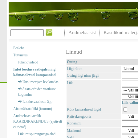
Andmebaasist
Kasulikud materja
Pealeht
Linnud
Tutvustus
Otsing
Juhendvideod
Liigi rühm
Infot loodusvaatlejale ning
käimasolevad kampaaniad
Otsing liigi nime järgi
📢 Uus imetajate levikuatlas
Liik
📢 Aasta orhidee vaatluste
kogumine
📢 Loodusvaatluste äpp
Liik valim
Aita määrata liiki (foorum)
Kõik kaitsealused liigid
Andmebaasi avalik
Kaitsekategooria
KAARDIRAKENDUS (ajutiselt
Kohanimi
ei tööta!)
Maakond
Liikumispiirangutega alad
Vald