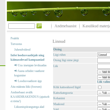
Andmebaasist
Kasulikud materja
Pealeht
Linnud
Tutvustus
Otsing
Juhendvideod
Liigi rühm
Infot loodusvaatlejale ning
käimasolevad kampaaniad
Otsing liigi nime järgi
📢 Uus imetajate levikuatlas
Liik
📢 Aasta orhidee vaatluste
kogumine
📢 Loodusvaatluste äpp
Liik valim
Aita määrata liiki (foorum)
Kõik kaitsealused liigid
Andmebaasi avalik
Kaitsekategooria
KAARDIRAKENDUS (ajutiselt
Kohanimi
ei tööta!)
Maakond
Liikumispiirangutega alad
Vald