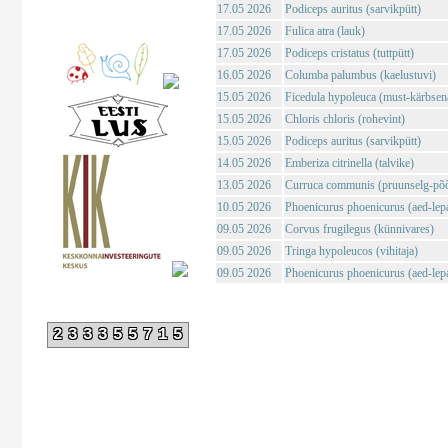
17.05 2026
Podiceps auritus (sarvikpütt)
17.05 2026
Fulica atra (lauk)
17.05 2026
Podiceps cristatus (tuttpütt)
16.05 2026
Columba palumbus (kaelustuvi)
15.05 2026
Ficedula hypoleuca (must-kärbsen
15.05 2026
Chloris chloris (rohevint)
15.05 2026
Podiceps auritus (sarvikpütt)
14.05 2026
Emberiza citrinella (talvike)
13.05 2026
Curruca communis (pruunselg-põõ
10.05 2026
Phoenicurus phoenicurus (aed-lepa
09.05 2026
Corvus frugilegus (künnivares)
09.05 2026
Tringa hypoleucos (vihitaja)
09.05 2026
Phoenicurus phoenicurus (aed-lepa
233355715