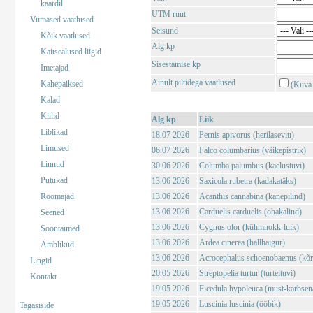
kaardil
UTM ruut
Viimased vaatlused
Seisund
Kõik vaatlused
Alg kp
Kaitsealused liigid
Sisestamise kp
Imetajad
Ainult piltidega vaatlused
Kahepaiksed
(Kuva 
Kalad
Kiilid
Alg kp
Liik
Liblikad
18.07 2026
Pernis apivorus (herilaseviu)
Limused
06.07 2026
Falco columbarius (väikepistrik)
Linnud
30.06 2026
Columba palumbus (kaelustuvi)
Putukad
13.06 2026
Saxicola rubetra (kadakatäks)
Roomajad
13.06 2026
Acanthis cannabina (kanepilind)
13.06 2026
Carduelis carduelis (ohakalind)
Seened
13.06 2026
Cygnus olor (kühmnokk-luik)
Soontaimed
13.06 2026
Ardea cinerea (hallhaigur)
Ämblikud
13.06 2026
Acrocephalus schoenobaenus (kõrk
Lingid
20.05 2026
Streptopelia turtur (turteltuvi)
Kontakt
19.05 2026
Ficedula hypoleuca (must-kärbsen
19.05 2026
Luscinia luscinia (ööbik)
Tagasiside