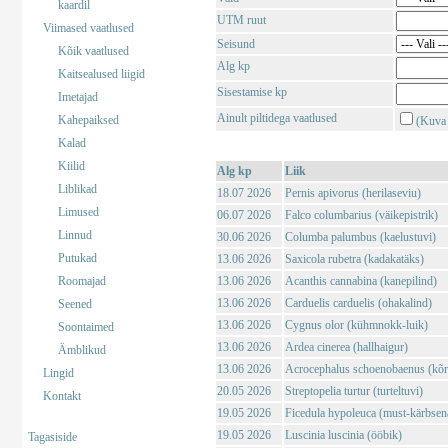
kaardil
UTM ruut
Viimased vaatlused
Seisund
Kõik vaatlused
Alg kp
Kaitsealused liigid
Sisestamise kp
Imetajad
Ainult piltidega vaatlused
Kahepaiksed
(Kuva 
Kalad
Kiilid
Alg kp
Liik
Liblikad
18.07 2026
Pernis apivorus (herilaseviu)
Limused
06.07 2026
Falco columbarius (väikepistrik)
Linnud
30.06 2026
Columba palumbus (kaelustuvi)
Putukad
13.06 2026
Saxicola rubetra (kadakatäks)
Roomajad
13.06 2026
Acanthis cannabina (kanepilind)
13.06 2026
Carduelis carduelis (ohakalind)
Seened
13.06 2026
Cygnus olor (kühmnokk-luik)
Soontaimed
13.06 2026
Ardea cinerea (hallhaigur)
Ämblikud
13.06 2026
Acrocephalus schoenobaenus (kõrk
Lingid
20.05 2026
Streptopelia turtur (turteltuvi)
Kontakt
19.05 2026
Ficedula hypoleuca (must-kärbsen
19.05 2026
Luscinia luscinia (ööbik)
Tagasiside