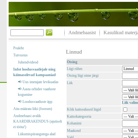
Andmebaasist
Kasulikud materja
Pealeht
Linnud
Tutvustus
Otsing
Juhendvideod
Liigi rühm
Infot loodusvaatlejale ning
käimasolevad kampaaniad
Otsing liigi nime järgi
📢 Uus imetajate levikuatlas
Liik
📢 Aasta orhidee vaatluste
kogumine
📢 Loodusvaatluste äpp
Liik valim
Aita määrata liiki (foorum)
Kõik kaitsealused liigid
Andmebaasi avalik
Kaitsekategooria
KAARDIRAKENDUS (ajutiselt
Kohanimi
ei tööta!)
Maakond
Liikumispiirangutega alad
Vald