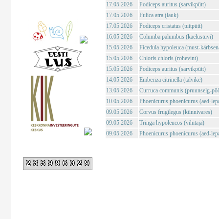
17.05 2026
Podiceps auritus (sarvikpütt)
17.05 2026
Fulica atra (lauk)
17.05 2026
Podiceps cristatus (tuttpütt)
16.05 2026
Columba palumbus (kaelustuvi)
15.05 2026
Ficedula hypoleuca (must-kärbsen
15.05 2026
Chloris chloris (rohevint)
15.05 2026
Podiceps auritus (sarvikpütt)
14.05 2026
Emberiza citrinella (talvike)
13.05 2026
Curruca communis (pruunselg-põõ
10.05 2026
Phoenicurus phoenicurus (aed-lepa
09.05 2026
Corvus frugilegus (künnivares)
09.05 2026
Tringa hypoleucos (vihitaja)
09.05 2026
Phoenicurus phoenicurus (aed-lepa
233996029