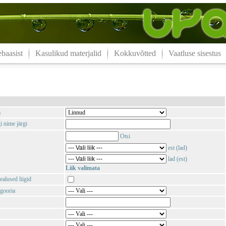
aasist
Kasulikud materjalid
Kokkuvõtted
Vaatluse sisestus
m
i nime järgi
Otsi
est (lad)
lad (est)
Liik valimata
ealused liigid
gooria