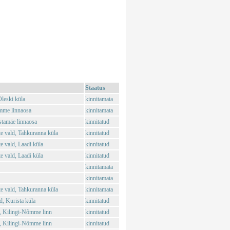
Staatus
leski küla
kinnitamata
mme linnaosa
kinnitamata
stamäe linnaosa
kinnitatud
 vald, Tahkuranna küla
kinnitatud
 vald, Laadi küla
kinnitatud
 vald, Laadi küla
kinnitatud
kinnitamata
kinnitamata
 vald, Tahkuranna küla
kinnitamata
, Kurista küla
kinnitatud
, Kilingi-Nõmme linn
kinnitatud
, Kilingi-Nõmme linn
kinnitatud