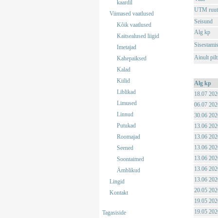
kaardil
UTM ruut
Viimased vaatlused
Seisund
Kõik vaatlused
Alg kp
Kaitsealused liigid
Sisestami
Imetajad
Ainult pil
Kahepaiksed
Kalad
Kiilid
Alg kp
Liblikad
18.07 202
Limused
06.07 202
Linnud
30.06 202
Putukad
13.06 202
Roomajad
13.06 202
13.06 202
Seened
13.06 202
Soontaimed
13.06 202
Ämblikud
13.06 202
Lingid
20.05 202
Kontakt
19.05 202
19.05 202
Tagasiside