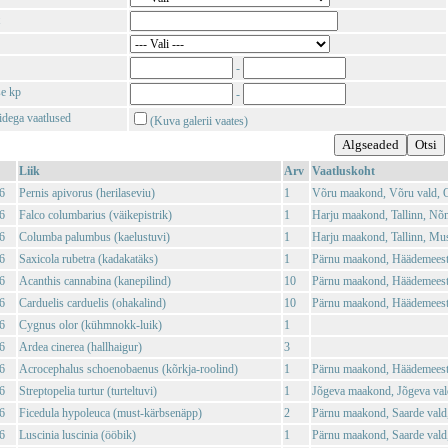
-
se kp
-
tidega vaatlused
(Kuva galerii vaates)
Liik
Arv
Vaatluskoht
6
Pernis apivorus (herilaseviu)
1
Võru maakond, Võru vald, O
6
Falco columbarius (väikepistrik)
1
Harju maakond, Tallinn, Nõ
6
Columba palumbus (kaelustuvi)
1
Harju maakond, Tallinn, Mu
6
Saxicola rubetra (kadakatäks)
1
Pärnu maakond, Häädemeeste
6
Acanthis cannabina (kanepilind)
10
Pärnu maakond, Häädemeeste
6
Carduelis carduelis (ohakalind)
10
Pärnu maakond, Häädemeeste
6
Cygnus olor (kühmnokk-luik)
1
6
Ardea cinerea (hallhaigur)
3
6
Acrocephalus schoenobaenus (kõrkja-roolind)
1
Pärnu maakond, Häädemeeste
6
Streptopelia turtur (turteltuvi)
1
Jõgeva maakond, Jõgeva vald
6
Ficedula hypoleuca (must-kärbsenäpp)
2
Pärnu maakond, Saarde vald
6
Luscinia luscinia (ööbik)
1
Pärnu maakond, Saarde vald