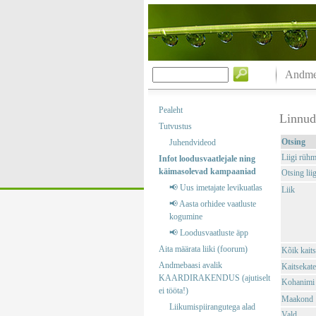
Andmeb
Pealeht
Linnud
Tutvustus
Otsing
Juhendvideod
Liigi rüh
Infot loodusvaatlejale ning
käimasolevad kampaaniad
Otsing liig
📢 Uus imetajate levikuatlas
Liik
📢 Aasta orhidee vaatluste
kogumine
📢 Loodusvaatluste äpp
Aita määrata liiki (foorum)
Kõik kaits
Andmebaasi avalik
Kaitsekate
KAARDIRAKENDUS (ajutiselt
Kohanimi
ei tööta!)
Maakond
Liikumispiirangutega alad
Vald