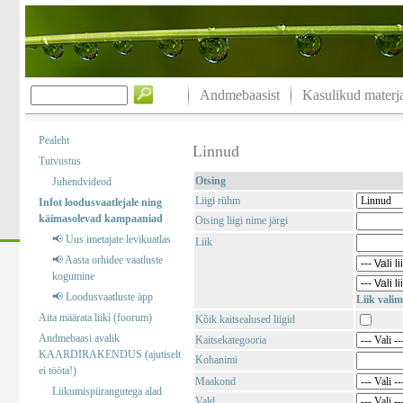
Andmebaasist
Kasulikud materja
Pealeht
Linnud
Tutvustus
Otsing
Juhendvideod
Liigi rühm
Infot loodusvaatlejale ning
käimasolevad kampaaniad
Otsing liigi nime järgi
📢 Uus imetajate levikuatlas
Liik
📢 Aasta orhidee vaatluste
kogumine
📢 Loodusvaatluste äpp
Liik valim
Aita määrata liiki (foorum)
Kõik kaitsealused liigid
Andmebaasi avalik
Kaitsekategooria
KAARDIRAKENDUS (ajutiselt
Kohanimi
ei tööta!)
Maakond
Liikumispiirangutega alad
Vald