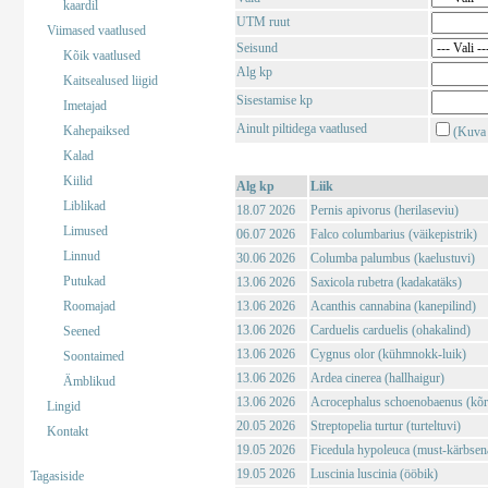
kaardil
UTM ruut
Viimased vaatlused
Seisund
Kõik vaatlused
Alg kp
Kaitsealused liigid
Sisestamise kp
Imetajad
Ainult piltidega vaatlused
Kahepaiksed
(Kuva 
Kalad
Kiilid
Alg kp
Liik
Liblikad
18.07 2026
Pernis apivorus (herilaseviu)
Limused
06.07 2026
Falco columbarius (väikepistrik)
Linnud
30.06 2026
Columba palumbus (kaelustuvi)
Putukad
13.06 2026
Saxicola rubetra (kadakatäks)
Roomajad
13.06 2026
Acanthis cannabina (kanepilind)
13.06 2026
Carduelis carduelis (ohakalind)
Seened
13.06 2026
Cygnus olor (kühmnokk-luik)
Soontaimed
13.06 2026
Ardea cinerea (hallhaigur)
Ämblikud
13.06 2026
Acrocephalus schoenobaenus (kõrk
Lingid
20.05 2026
Streptopelia turtur (turteltuvi)
Kontakt
19.05 2026
Ficedula hypoleuca (must-kärbsen
19.05 2026
Luscinia luscinia (ööbik)
Tagasiside