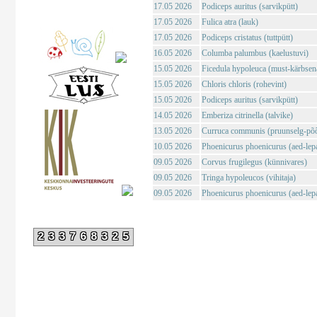
17.05 2026
Podiceps auritus (sarvikpütt)
17.05 2026
Fulica atra (lauk)
17.05 2026
Podiceps cristatus (tuttpütt)
16.05 2026
Columba palumbus (kaelustuvi)
15.05 2026
Ficedula hypoleuca (must-kärbsen
15.05 2026
Chloris chloris (rohevint)
15.05 2026
Podiceps auritus (sarvikpütt)
14.05 2026
Emberiza citrinella (talvike)
13.05 2026
Curruca communis (pruunselg-põõ
10.05 2026
Phoenicurus phoenicurus (aed-lepa
09.05 2026
Corvus frugilegus (künnivares)
09.05 2026
Tringa hypoleucos (vihitaja)
09.05 2026
Phoenicurus phoenicurus (aed-lepa
233768325