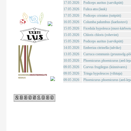
17.05 2026
Podiceps auritus (sarvikpütt)
17.05 2026
Fulica atra (lauk)
17.05 2026
Podiceps cristatus (tuttpütt)
16.05 2026
Columba palumbus (kaelustuvi)
15.05 2026
Ficedula hypoleuca (must-kärbsen
15.05 2026
Chloris chloris (rohevint)
15.05 2026
Podiceps auritus (sarvikpütt)
14.05 2026
Emberiza citrinella (talvike)
13.05 2026
Curruca communis (pruunselg-põõ
10.05 2026
Phoenicurus phoenicurus (aed-lepa
09.05 2026
Corvus frugilegus (künnivares)
09.05 2026
Tringa hypoleucos (vihitaja)
09.05 2026
Phoenicurus phoenicurus (aed-lepa
233951839