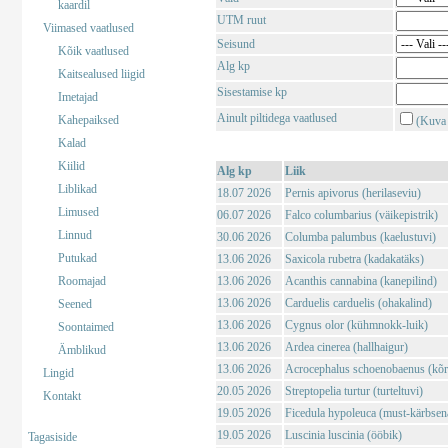
kaardil
UTM ruut
Viimased vaatlused
Seisund
Kõik vaatlused
Alg kp
Kaitsealused liigid
Sisestamise kp
Imetajad
Ainult piltidega vaatlused
Kahepaiksed
(Kuva 
Kalad
Kiilid
Alg kp
Liik
Liblikad
18.07 2026
Pernis apivorus (herilaseviu)
Limused
06.07 2026
Falco columbarius (väikepistrik)
Linnud
30.06 2026
Columba palumbus (kaelustuvi)
Putukad
13.06 2026
Saxicola rubetra (kadakatäks)
Roomajad
13.06 2026
Acanthis cannabina (kanepilind)
13.06 2026
Carduelis carduelis (ohakalind)
Seened
13.06 2026
Cygnus olor (kühmnokk-luik)
Soontaimed
13.06 2026
Ardea cinerea (hallhaigur)
Ämblikud
13.06 2026
Acrocephalus schoenobaenus (kõrk
Lingid
20.05 2026
Streptopelia turtur (turteltuvi)
Kontakt
19.05 2026
Ficedula hypoleuca (must-kärbsen
19.05 2026
Luscinia luscinia (ööbik)
Tagasiside