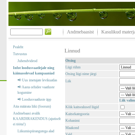
Andmebaasist
Kasulikud materja
Pealeht
Linnud
Tutvustus
Otsing
Juhendvideod
Liigi rühm
Infot loodusvaatlejale ning
käimasolevad kampaaniad
Otsing liigi nime järgi
📢 Uus imetajate levikuatlas
Liik
📢 Aasta orhidee vaatluste
kogumine
📢 Loodusvaatluste äpp
Liik valim
Aita määrata liiki (foorum)
Kõik kaitsealused liigid
Andmebaasi avalik
Kaitsekategooria
KAARDIRAKENDUS (ajutiselt
Kohanimi
ei tööta!)
Maakond
Liikumispiirangutega alad
Vald