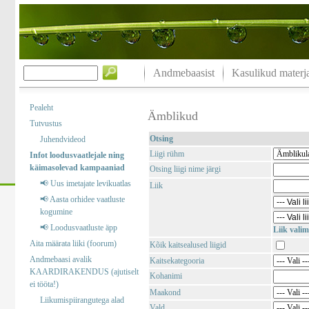
Andmebaasist
Kasulikud materja
Pealeht
Ämblikud
Tutvustus
Otsing
Juhendvideod
Liigi rühm
Infot loodusvaatlejale ning
käimasolevad kampaaniad
Otsing liigi nime järgi
📢 Uus imetajate levikuatlas
Liik
📢 Aasta orhidee vaatluste
kogumine
📢 Loodusvaatluste äpp
Liik valim
Aita määrata liiki (foorum)
Kõik kaitsealused liigid
Andmebaasi avalik
Kaitsekategooria
KAARDIRAKENDUS (ajutiselt
Kohanimi
ei tööta!)
Maakond
Liikumispiirangutega alad
Vald