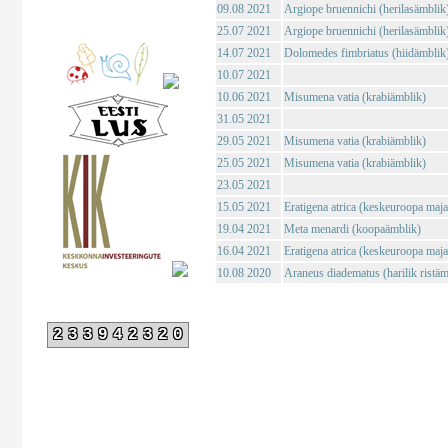
09.08 2021
Argiope bruennichi (herilasämblik
25.07 2021
Argiope bruennichi (herilasämblik
14.07 2021
Dolomedes fimbriatus (hiidämblik
10.07 2021
10.06 2021
Misumena vatia (krabiämblik)
31.05 2021
29.05 2021
Misumena vatia (krabiämblik)
25.05 2021
Misumena vatia (krabiämblik)
23.05 2021
15.05 2021
Eratigena atrica (keskeuroopa maj
19.04 2021
Meta menardi (koopaämblik)
16.04 2021
Eratigena atrica (keskeuroopa maj
10.08 2020
Araneus diadematus (harilik ristäm
233942320