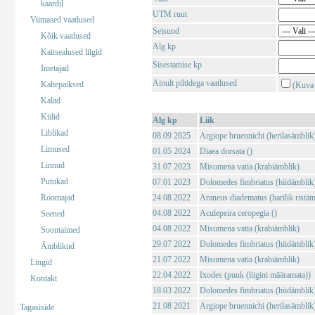
kaardil
UTM ruut
Viimased vaatlused
Seisund
Kõik vaatlused
Alg kp
Kaitsealused liigid
Sisestamise kp
Imetajad
Ainult piltidega vaatlused
Kahepaiksed
(Kuva 
Kalad
Kiilid
Alg kp
Liik
Liblikad
08.09 2025
Argiope bruennichi (herilasämblik
Limused
01.05 2024
Diaea dorsata ()
Linnud
31.07 2023
Misumena vatia (krabiämblik)
Putukad
07.01 2023
Dolomedes fimbriatus (hiidämblik
Roomajad
24.08 2022
Araneus diadematus (harilik ristäm
04.08 2022
Aculepeira ceropegia ()
Seened
04.08 2022
Misumena vatia (krabiämblik)
Soontaimed
29.07 2022
Dolomedes fimbriatus (hiidämblik
Ämblikud
21.07 2022
Misumena vatia (krabiämblik)
Lingid
22.04 2022
Ixodes (puuk (liigini määramata))
Kontakt
18.03 2022
Dolomedes fimbriatus (hiidämblik
21.08 2021
Argiope bruennichi (herilasämblik
Tagasiside