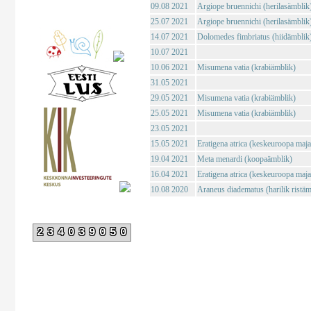
09.08 2021
Argiope bruennichi (herilasämblik
25.07 2021
Argiope bruennichi (herilasämblik
14.07 2021
Dolomedes fimbriatus (hiidämblik
10.07 2021
10.06 2021
Misumena vatia (krabiämblik)
31.05 2021
29.05 2021
Misumena vatia (krabiämblik)
25.05 2021
Misumena vatia (krabiämblik)
23.05 2021
15.05 2021
Eratigena atrica (keskeuroopa maj
19.04 2021
Meta menardi (koopaämblik)
16.04 2021
Eratigena atrica (keskeuroopa maj
10.08 2020
Araneus diadematus (harilik ristäm
234039050