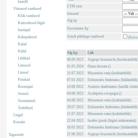
kaardil
UTM ruut
Viimased vaatlused
Seisund
Kõik vaatlused
Alg kp
Kaitsealused liigid
Sisestamise kp
Imetajad
Ainult piltidega vaatlused
Kahepaiksed
(Kuva 
Kalad
Kiilid
Alg kp
Liik
Liblikad
08.09 2025
Argiope bruennichi (herilasämblik
Limused
01.05 2024
Diaea dorsata ()
Linnud
31.07 2023
Misumena vatia (krabiämblik)
Putukad
07.01 2023
Dolomedes fimbriatus (hiidämblik
Roomajad
24.08 2022
Araneus diadematus (harilik ristäm
04.08 2022
Aculepeira ceropegia ()
Seened
04.08 2022
Misumena vatia (krabiämblik)
Soontaimed
29.07 2022
Dolomedes fimbriatus (hiidämblik
Ämblikud
21.07 2022
Misumena vatia (krabiämblik)
Lingid
22.04 2022
Ixodes (puuk (liigini määramata))
Kontakt
18.03 2022
Dolomedes fimbriatus (hiidämblik
21.08 2021
Argiope bruennichi (herilasämblik
Tagasiside