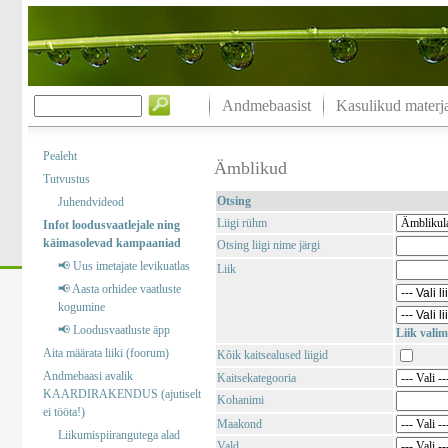
Andmebaasist
Kasulikud materja
Pealeht
Ämblikud
Tutvustus
Otsing
Juhendvideod
Liigi rühm
Infot loodusvaatlejale ning
käimasolevad kampaaniad
Otsing liigi nime järgi
📢 Uus imetajate levikuatlas
Liik
📢 Aasta orhidee vaatluste
kogumine
📢 Loodusvaatluste äpp
Liik valim
Aita määrata liiki (foorum)
Kõik kaitsealused liigid
Andmebaasi avalik
Kaitsekategooria
KAARDIRAKENDUS (ajutiselt
Kohanimi
ei tööta!)
Maakond
Liikumispiirangutega alad
Vald