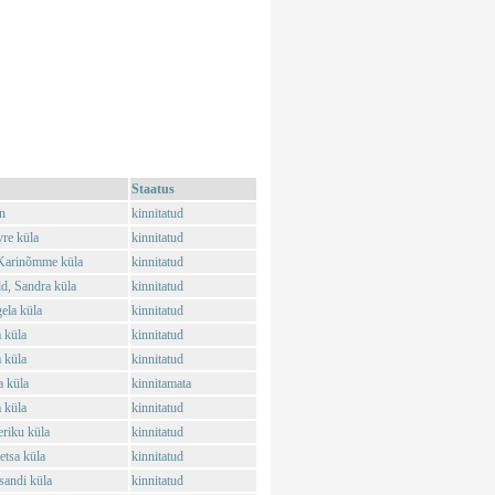
Staatus
n
kinnitatud
vre küla
kinnitatud
 Karinõmme küla
kinnitatud
d, Sandra küla
kinnitatud
ela küla
kinnitatud
 küla
kinnitatud
 küla
kinnitatud
a küla
kinnitamata
 küla
kinnitatud
riku küla
kinnitatud
etsa küla
kinnitatud
sandi küla
kinnitatud