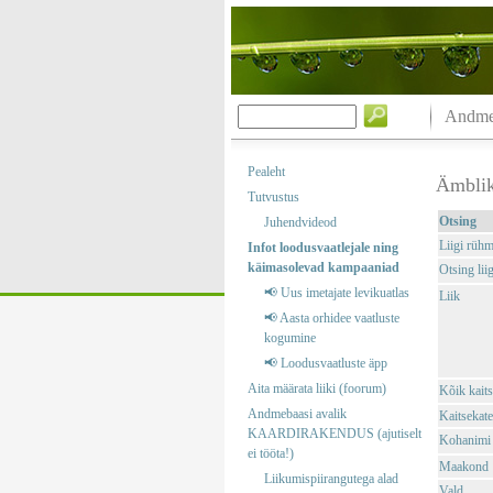
Andmeb
Pealeht
Ämbli
Tutvustus
Otsing
Juhendvideod
Liigi rüh
Infot loodusvaatlejale ning
käimasolevad kampaaniad
Otsing liig
📢 Uus imetajate levikuatlas
Liik
📢 Aasta orhidee vaatluste
kogumine
📢 Loodusvaatluste äpp
Aita määrata liiki (foorum)
Kõik kaits
Andmebaasi avalik
Kaitsekate
KAARDIRAKENDUS (ajutiselt
Kohanimi
ei tööta!)
Maakond
Liikumispiirangutega alad
Vald