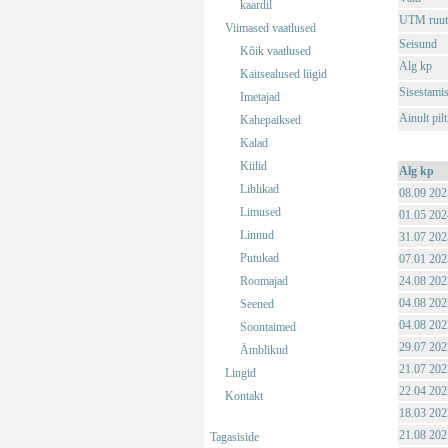
kaardil
UTM ruut
Viimased vaatlused
Seisund
Kõik vaatlused
Alg kp
Kaitsealused liigid
Sisestami
Imetajad
Ainult pil
Kahepaiksed
Kalad
Kiilid
Alg kp
Liblikad
08.09 202
Limused
01.05 202
Linnud
31.07 202
Putukad
07.01 202
Roomajad
24.08 202
04.08 202
Seened
04.08 202
Soontaimed
29.07 202
Ämblikud
21.07 202
Lingid
22.04 202
Kontakt
18.03 202
21.08 202
Tagasiside