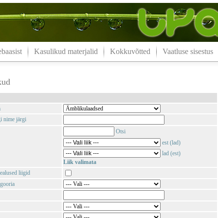
aasist
Kasulikud materjalid
Kokkuvõtted
Vaatluse sisestus
kud
m
i nime järgi
Otsi
est (lad)
lad (est)
Liik valimata
ealused liigid
gooria