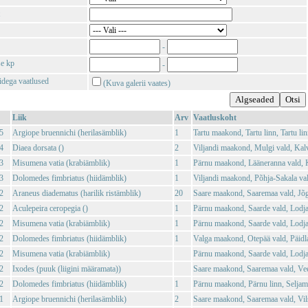
-
se kp
-
tidega vaatlused
(Kuva galerii vaates)
Liik
Arv
Vaatluskoht
5
Argiope bruennichi (herilasämblik)
1
Tartu maakond, Tartu linn, Tartu lin
4
Diaea dorsata ()
2
Viljandi maakond, Mulgi vald, Kal
3
Misumena vatia (krabiämblik)
1
Pärnu maakond, Lääneranna vald,
3
Dolomedes fimbriatus (hiidämblik)
1
Viljandi maakond, Põhja-Sakala val
2
Araneus diadematus (harilik ristämblik)
20
Saare maakond, Saaremaa vald, Jõg
2
Aculepeira ceropegia ()
1
Pärnu maakond, Saarde vald, Lodja
2
Misumena vatia (krabiämblik)
1
Pärnu maakond, Saarde vald, Lodja
2
Dolomedes fimbriatus (hiidämblik)
1
Valga maakond, Otepää vald, Päidl
2
Misumena vatia (krabiämblik)
Pärnu maakond, Saarde vald, Lodja
2
Ixodes (puuk (liigini määramata))
Saare maakond, Saaremaa vald, Vee
2
Dolomedes fimbriatus (hiidämblik)
1
Pärnu maakond, Pärnu linn, Seljam
1
Argiope bruennichi (herilasämblik)
2
Saare maakond, Saaremaa vald, Vil