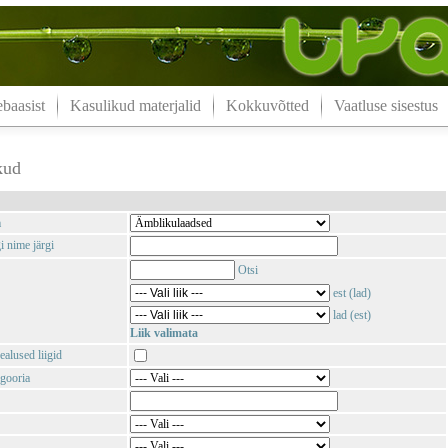
aasist
Kasulikud materjalid
Kokkuvõtted
Vaatluse sisestus
kud
m
i nime järgi
Otsi
est (lad)
lad (est)
Liik valimata
ealused liigid
gooria