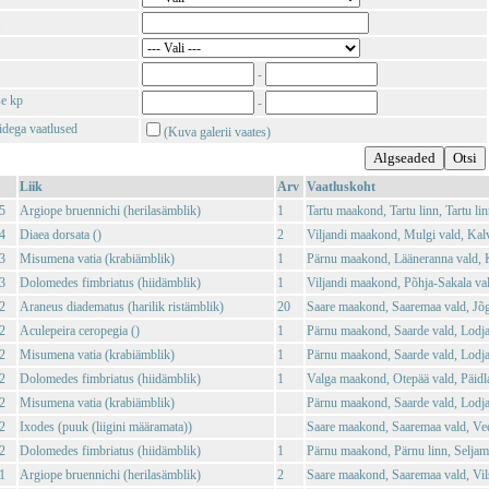
-
se kp
-
tidega vaatlused
(Kuva galerii vaates)
Liik
Arv
Vaatluskoht
5
Argiope bruennichi (herilasämblik)
1
Tartu maakond, Tartu linn, Tartu lin
4
Diaea dorsata ()
2
Viljandi maakond, Mulgi vald, Kal
3
Misumena vatia (krabiämblik)
1
Pärnu maakond, Lääneranna vald,
3
Dolomedes fimbriatus (hiidämblik)
1
Viljandi maakond, Põhja-Sakala val
2
Araneus diadematus (harilik ristämblik)
20
Saare maakond, Saaremaa vald, Jõg
2
Aculepeira ceropegia ()
1
Pärnu maakond, Saarde vald, Lodja
2
Misumena vatia (krabiämblik)
1
Pärnu maakond, Saarde vald, Lodja
2
Dolomedes fimbriatus (hiidämblik)
1
Valga maakond, Otepää vald, Päidl
2
Misumena vatia (krabiämblik)
Pärnu maakond, Saarde vald, Lodja
2
Ixodes (puuk (liigini määramata))
Saare maakond, Saaremaa vald, Vee
2
Dolomedes fimbriatus (hiidämblik)
1
Pärnu maakond, Pärnu linn, Seljam
1
Argiope bruennichi (herilasämblik)
2
Saare maakond, Saaremaa vald, Vil