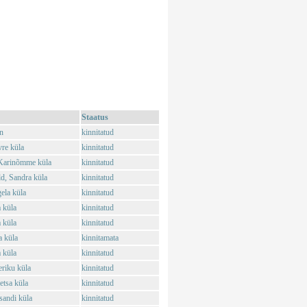
Staatus
n
kinnitatud
vre küla
kinnitatud
 Karinõmme küla
kinnitatud
d, Sandra küla
kinnitatud
ela küla
kinnitatud
 küla
kinnitatud
 küla
kinnitatud
a küla
kinnitamata
 küla
kinnitatud
riku küla
kinnitatud
etsa küla
kinnitatud
sandi küla
kinnitatud