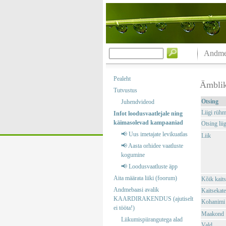
Andmeb
Pealeht
Ämbli
Tutvustus
Otsing
Juhendvideod
Liigi rüh
Infot loodusvaatlejale ning
käimasolevad kampaaniad
Otsing liig
📢 Uus imetajate levikuatlas
Liik
📢 Aasta orhidee vaatluste
kogumine
📢 Loodusvaatluste äpp
Aita määrata liiki (foorum)
Kõik kaits
Andmebaasi avalik
Kaitsekate
KAARDIRAKENDUS (ajutiselt
Kohanimi
ei tööta!)
Maakond
Liikumispiirangutega alad
Vald