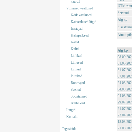
kaardil
UTM ruut
Viimased vaatlused
Seisund
Kõik vaatlused
Alg kp
Kaitsealused liigid
Sisestami
Imetajad
Ainult pil
Kahepaiksed
Kalad
Kiilid
Alg kp
Liblikad
08.09 202
Limused
01.05 202
Linnud
31.07 202
Putukad
07.01 202
Roomajad
24.08 202
04.08 202
Seened
04.08 202
Soontaimed
29.07 202
Ämblikud
21.07 202
Lingid
22.04 202
Kontakt
18.03 202
21.08 202
Tagasiside