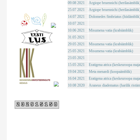
09.08 2021
Argiope bruennichi (herilasämblik
25.07 2021
Argiope bruennichi (herilasämblik
14.07 2021
Dolomedes fimbriatus (hiidämblik
10.07 2021
10.06 2021
Misumena vatia (krabiämblik)
31.05 2021
29.05 2021
Misumena vatia (krabiämblik)
25.05 2021
Misumena vatia (krabiämblik)
23.05 2021
15.05 2021
Eratigena atrica (keskeuroopa maj
19.04 2021
Meta menardi (koopaämblik)
16.04 2021
Eratigena atrica (keskeuroopa maj
10.08 2020
Araneus diadematus (harilik ristäm
232915158