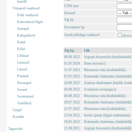
kaardil
UTM ruut
Viimased vaatlused
Seisund
Kõik vaatlused
Alg kp
Kaitsealused liigid
Sisestamise kp
Imetajad
Ainult piltidega vaatlused
Kahepaiksed
(Kuva 
Kalad
Kiilid
Alg kp
Liik
Liblikad
08.09 2025
Argiope bruennichi (herilasämblik
Limused
01.05 2024
Diaea dorsata ()
Linnud
31.07 2023
Misumena vatia (krabiämblik)
Putukad
07.01 2023
Dolomedes fimbriatus (hiidämblik
Roomajad
24.08 2022
Araneus diadematus (harilik ristäm
04.08 2022
Aculepeira ceropegia ()
Seened
04.08 2022
Misumena vatia (krabiämblik)
Soontaimed
29.07 2022
Dolomedes fimbriatus (hiidämblik
Ämblikud
21.07 2022
Misumena vatia (krabiämblik)
Lingid
22.04 2022
Ixodes (puuk (liigini määramata))
Kontakt
18.03 2022
Dolomedes fimbriatus (hiidämblik
21.08 2021
Argiope bruennichi (herilasämblik
Tagasiside