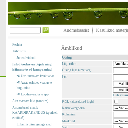
Andmebaasist
Kasulikud materja
Pealeht
Ämblikud
Tutvustus
Otsing
Juhendvideod
Liigi rühm
Infot loodusvaatlejale ning
käimasolevad kampaaniad
Otsing liigi nime järgi
📢 Uus imetajate levikuatlas
Liik
📢 Aasta orhidee vaatluste
kogumine
📢 Loodusvaatluste äpp
Liik valim
Aita määrata liiki (foorum)
Kõik kaitsealused liigid
Andmebaasi avalik
Kaitsekategooria
KAARDIRAKENDUS (ajutiselt
Kohanimi
ei tööta!)
Maakond
Liikumispiirangutega alad
Vald