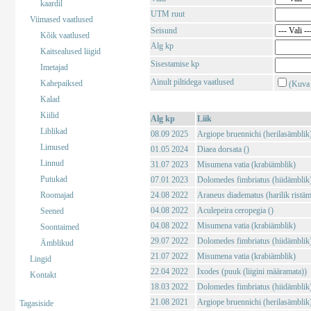
kaardil
UTM ruut
Viimased vaatlused
Seisund
Kõik vaatlused
Alg kp
Kaitsealused liigid
Sisestamise kp
Imetajad
Ainult piltidega vaatlused
Kahepaiksed
(Kuva 
Kalad
Kiilid
Alg kp
Liik
Liblikad
08.09 2025
Argiope bruennichi (herilasämblik
Limused
01.05 2024
Diaea dorsata ()
Linnud
31.07 2023
Misumena vatia (krabiämblik)
Putukad
07.01 2023
Dolomedes fimbriatus (hiidämblik
Roomajad
24.08 2022
Araneus diadematus (harilik ristäm
04.08 2022
Aculepeira ceropegia ()
Seened
04.08 2022
Misumena vatia (krabiämblik)
Soontaimed
29.07 2022
Dolomedes fimbriatus (hiidämblik
Ämblikud
21.07 2022
Misumena vatia (krabiämblik)
Lingid
22.04 2022
Ixodes (puuk (liigini määramata))
Kontakt
18.03 2022
Dolomedes fimbriatus (hiidämblik
21.08 2021
Argiope bruennichi (herilasämblik
Tagasiside