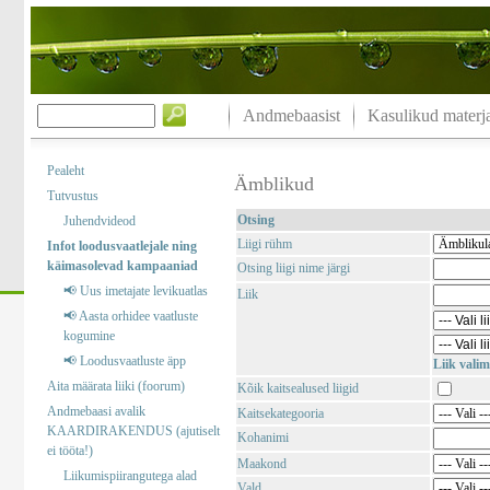
Andmebaasist
Kasulikud materja
Pealeht
Ämblikud
Tutvustus
Otsing
Juhendvideod
Liigi rühm
Infot loodusvaatlejale ning
käimasolevad kampaaniad
Otsing liigi nime järgi
📢 Uus imetajate levikuatlas
Liik
📢 Aasta orhidee vaatluste
kogumine
📢 Loodusvaatluste äpp
Liik valim
Aita määrata liiki (foorum)
Kõik kaitsealused liigid
Andmebaasi avalik
Kaitsekategooria
KAARDIRAKENDUS (ajutiselt
Kohanimi
ei tööta!)
Maakond
Liikumispiirangutega alad
Vald