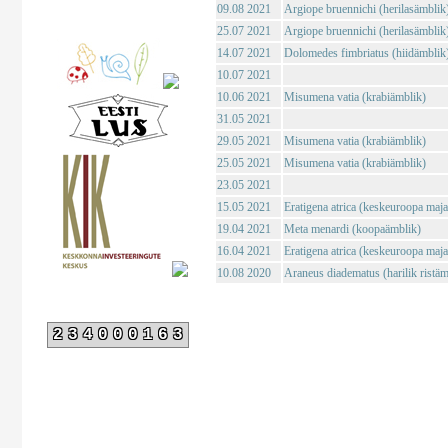
09.08 2021
Argiope bruennichi (herilasämblik
25.07 2021
Argiope bruennichi (herilasämblik
14.07 2021
Dolomedes fimbriatus (hiidämblik
10.07 2021
10.06 2021
Misumena vatia (krabiämblik)
31.05 2021
29.05 2021
Misumena vatia (krabiämblik)
25.05 2021
Misumena vatia (krabiämblik)
23.05 2021
15.05 2021
Eratigena atrica (keskeuroopa maj
19.04 2021
Meta menardi (koopaämblik)
16.04 2021
Eratigena atrica (keskeuroopa maj
10.08 2020
Araneus diadematus (harilik ristäm
234000163