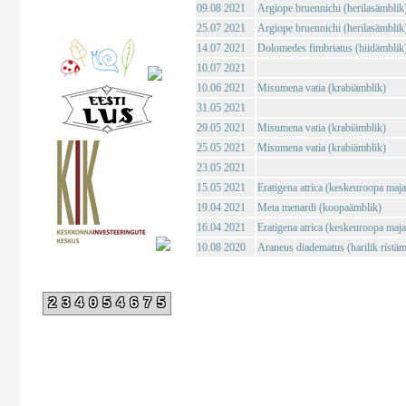
09.08 2021
Argiope bruennichi (herilasämblik
25.07 2021
Argiope bruennichi (herilasämblik
14.07 2021
Dolomedes fimbriatus (hiidämblik
10.07 2021
10.06 2021
Misumena vatia (krabiämblik)
31.05 2021
29.05 2021
Misumena vatia (krabiämblik)
25.05 2021
Misumena vatia (krabiämblik)
23.05 2021
15.05 2021
Eratigena atrica (keskeuroopa maj
19.04 2021
Meta menardi (koopaämblik)
16.04 2021
Eratigena atrica (keskeuroopa maj
10.08 2020
Araneus diadematus (harilik ristäm
234054675