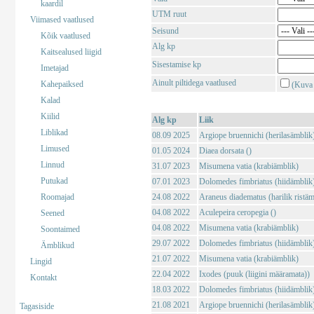
kaardil
UTM ruut
Viimased vaatlused
Seisund
Kõik vaatlused
Alg kp
Kaitsealused liigid
Sisestamise kp
Imetajad
Ainult piltidega vaatlused
Kahepaiksed
(Kuva 
Kalad
Kiilid
Alg kp
Liik
Liblikad
08.09 2025
Argiope bruennichi (herilasämblik
Limused
01.05 2024
Diaea dorsata ()
Linnud
31.07 2023
Misumena vatia (krabiämblik)
Putukad
07.01 2023
Dolomedes fimbriatus (hiidämblik
Roomajad
24.08 2022
Araneus diadematus (harilik ristäm
04.08 2022
Aculepeira ceropegia ()
Seened
04.08 2022
Misumena vatia (krabiämblik)
Soontaimed
29.07 2022
Dolomedes fimbriatus (hiidämblik
Ämblikud
21.07 2022
Misumena vatia (krabiämblik)
Lingid
22.04 2022
Ixodes (puuk (liigini määramata))
Kontakt
18.03 2022
Dolomedes fimbriatus (hiidämblik
21.08 2021
Argiope bruennichi (herilasämblik
Tagasiside