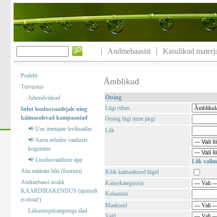
Andmebaasist
Kasulikud materja
Pealeht
Ämblikud
Tutvustus
Otsing
Juhendvideod
Liigi rühm
Infot loodusvaatlejale ning
käimasolevad kampaaniad
Otsing liigi nime järgi
📢 Uus imetajate levikuatlas
Liik
📢 Aasta orhidee vaatluste
kogumine
📢 Loodusvaatluste äpp
Liik valim
Aita määrata liiki (foorum)
Kõik kaitsealused liigid
Andmebaasi avalik
Kaitsekategooria
KAARDIRAKENDUS (ajutiselt
Kohanimi
ei tööta!)
Maakond
Liikumispiirangutega alad
Vald