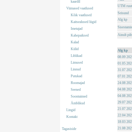
kaardil
UTM ruut
Viimased vaatlused
Seisund
Kõik vaatlused
Alg kp
Kaitsealused liigid
Sisestami
Imetajad
Ainult pil
Kahepaiksed
Kalad
Kiilid
Alg kp
Liblikad
08.09 202
Limused
01.05 202
Linnud
31.07 202
Putukad
07.01 202
Roomajad
24.08 202
04.08 202
Seened
04.08 202
Soontaimed
29.07 202
Ämblikud
21.07 202
Lingid
22.04 202
Kontakt
18.03 202
21.08 202
Tagasiside