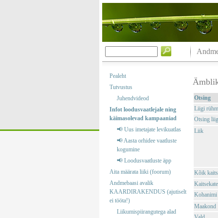
Andmeb
Pealeht
Ämbli
Tutvustus
Otsing
Juhendvideod
Liigi rüh
Infot loodusvaatlejale ning
käimasolevad kampaaniad
Otsing liig
📢 Uus imetajate levikuatlas
Liik
📢 Aasta orhidee vaatluste
kogumine
📢 Loodusvaatluste äpp
Aita määrata liiki (foorum)
Kõik kaits
Andmebaasi avalik
Kaitsekate
KAARDIRAKENDUS (ajutiselt
Kohanimi
ei tööta!)
Maakond
Liikumispiirangutega alad
Vald