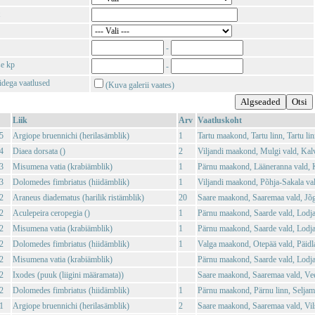
-
se kp
-
tidega vaatlused
(Kuva galerii vaates)
Liik
Arv
Vaatluskoht
5
Argiope bruennichi (herilasämblik)
1
Tartu maakond, Tartu linn, Tartu lin
4
Diaea dorsata ()
2
Viljandi maakond, Mulgi vald, Kal
3
Misumena vatia (krabiämblik)
1
Pärnu maakond, Lääneranna vald,
3
Dolomedes fimbriatus (hiidämblik)
1
Viljandi maakond, Põhja-Sakala val
2
Araneus diadematus (harilik ristämblik)
20
Saare maakond, Saaremaa vald, Jõg
2
Aculepeira ceropegia ()
1
Pärnu maakond, Saarde vald, Lodja
2
Misumena vatia (krabiämblik)
1
Pärnu maakond, Saarde vald, Lodja
2
Dolomedes fimbriatus (hiidämblik)
1
Valga maakond, Otepää vald, Päidl
2
Misumena vatia (krabiämblik)
Pärnu maakond, Saarde vald, Lodja
2
Ixodes (puuk (liigini määramata))
Saare maakond, Saaremaa vald, Vee
2
Dolomedes fimbriatus (hiidämblik)
1
Pärnu maakond, Pärnu linn, Seljam
1
Argiope bruennichi (herilasämblik)
2
Saare maakond, Saaremaa vald, Vil