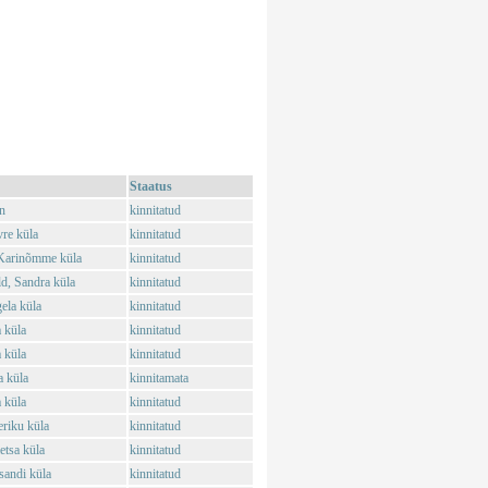
Staatus
n
kinnitatud
vre küla
kinnitatud
 Karinõmme küla
kinnitatud
d, Sandra küla
kinnitatud
ela küla
kinnitatud
 küla
kinnitatud
 küla
kinnitatud
a küla
kinnitamata
 küla
kinnitatud
riku küla
kinnitatud
etsa küla
kinnitatud
sandi küla
kinnitatud