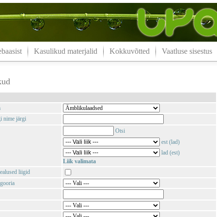
aasist
Kasulikud materjalid
Kokkuvõtted
Vaatluse sisestus
kud
m
i nime järgi
Otsi
est (lad)
lad (est)
Liik valimata
ealused liigid
gooria