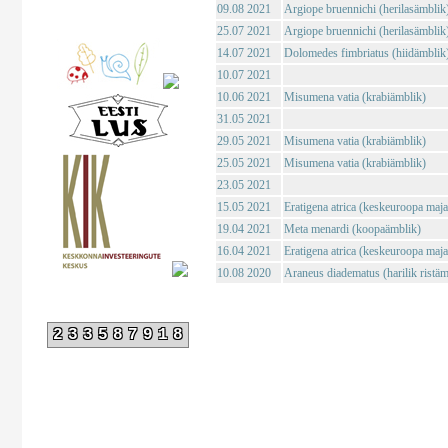
09.08 2021
Argiope bruennichi (herilasämblik
25.07 2021
Argiope bruennichi (herilasämblik
14.07 2021
Dolomedes fimbriatus (hiidämblik
10.07 2021
10.06 2021
Misumena vatia (krabiämblik)
31.05 2021
29.05 2021
Misumena vatia (krabiämblik)
25.05 2021
Misumena vatia (krabiämblik)
23.05 2021
15.05 2021
Eratigena atrica (keskeuroopa maj
19.04 2021
Meta menardi (koopaämblik)
16.04 2021
Eratigena atrica (keskeuroopa maj
10.08 2020
Araneus diadematus (harilik ristäm
233587918