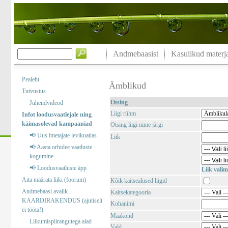
Andmebaasist
Kasulikud materja
Pealeht
Ämblikud
Tutvustus
Otsing
Juhendvideod
Liigi rühm
Infot loodusvaatlejale ning
käimasolevad kampaaniad
Otsing liigi nime järgi
📢 Uus imetajate levikuatlas
Liik
📢 Aasta orhidee vaatluste
kogumine
📢 Loodusvaatluste äpp
Liik valim
Aita määrata liiki (foorum)
Kõik kaitsealused liigid
Andmebaasi avalik
Kaitsekategooria
KAARDIRAKENDUS (ajutiselt
Kohanimi
ei tööta!)
Maakond
Liikumispiirangutega alad
Vald