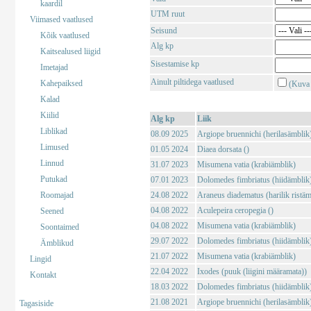
kaardil
UTM ruut
Viimased vaatlused
Seisund
Kõik vaatlused
Alg kp
Kaitsealused liigid
Sisestamise kp
Imetajad
Ainult piltidega vaatlused
Kahepaiksed
(Kuva 
Kalad
Kiilid
Alg kp
Liik
Liblikad
08.09 2025
Argiope bruennichi (herilasämblik
Limused
01.05 2024
Diaea dorsata ()
Linnud
31.07 2023
Misumena vatia (krabiämblik)
Putukad
07.01 2023
Dolomedes fimbriatus (hiidämblik
Roomajad
24.08 2022
Araneus diadematus (harilik ristäm
04.08 2022
Aculepeira ceropegia ()
Seened
04.08 2022
Misumena vatia (krabiämblik)
Soontaimed
29.07 2022
Dolomedes fimbriatus (hiidämblik
Ämblikud
21.07 2022
Misumena vatia (krabiämblik)
Lingid
22.04 2022
Ixodes (puuk (liigini määramata))
Kontakt
18.03 2022
Dolomedes fimbriatus (hiidämblik
21.08 2021
Argiope bruennichi (herilasämblik
Tagasiside